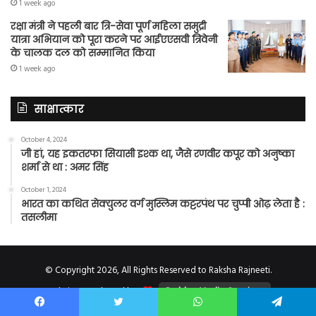
1 week ago
रक्षा मंत्री ने पहली बार त्रि-सेवा पूर्ण महिला समुद्री
यात्रा अभियान को पूरा करने पर आईएएसवी त्रिवेनी
के चालक दल को सम्मानित किया
1 week ago
साक्षात्कार
October 4, 2024
जी हां, यह इकतरफा सियासी इश्क था, जैसे रणवीर कपूर को अनुष्का
शर्मा से था : अमर सिंह
October 1, 2024
भारत का कथित सेक्युलर वर्ग मुस्लिम कट्टरपंथ पर चुप्पी ओढ़ लेता है :
तसलीमा
© Copyright 2026, All Rights Reserved to Raksha Rajneeti.
Website Developed by
Prabhat Media Creations
Facebook
Twitter
WhatsApp
Telegram