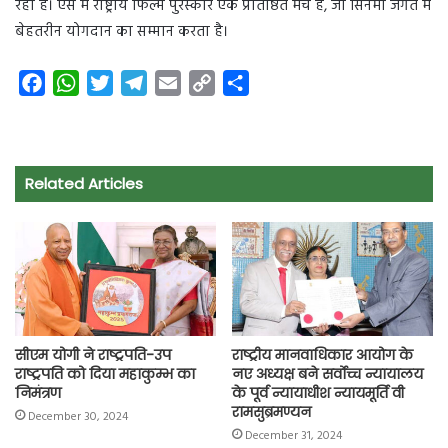
रहा है। ऐसे में राष्ट्रीय फिल्म पुरस्कार एक प्रतिष्ठित मंच है, जो सिनेमा जगत में
बेहतरीन योगदान का सम्मान करता है।
F
W
T
T
E
C
S
a
h
w
e
m
o
h
c
a
i
l
a
p
a
e
t
t
e
i
y
r
Related Articles
b
s
t
g
l
L
e
o
A
e
r
i
o
p
r
a
n
k
p
m
k
सीएम योगी ने राष्ट्रपति-उप
राष्ट्रीय मानवाधिकार आयोग के
राष्ट्रपति को दिया महाकुम्भ का
नए अध्यक्ष बने सर्वोच्च न्यायालय
निमंत्रण
के पूर्व न्यायाधीश न्यायमूर्ति वी
रामसुब्रमण्यन
December 30, 2024
December 31, 2024