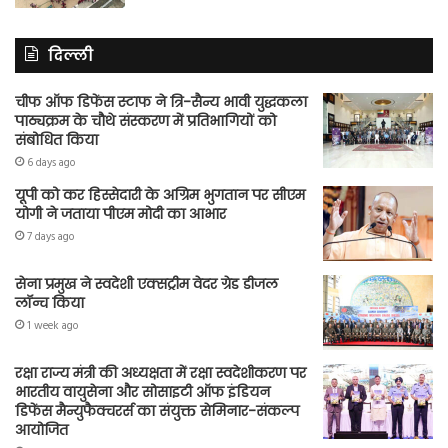
दिल्ली
चीफ ऑफ डिफेंस स्टाफ ने त्रि-सैन्य भावी युद्धकला
पाठ्यक्रम के चौथे संस्करण में प्रतिभागियों को
संबोधित किया
6 days ago
यूपी को कर हिस्सेदारी के अग्रिम भुगतान पर सीएम
योगी ने जताया पीएम मोदी का आभार
7 days ago
सेना प्रमुख ने स्वदेशी एक्सट्रीम वेदर ग्रेड डीजल
लॉन्च किया
1 week ago
रक्षा राज्य मंत्री की अध्यक्षता में रक्षा स्वदेशीकरण पर
भारतीय वायुसेना और सोसाइटी ऑफ इंडियन
डिफेंस मैन्युफैक्चरर्स का संयुक्त सेमिनार-संकल्प
आयोजित