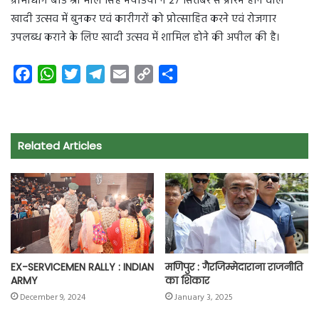
ग्रामोद्योग बोर्ड श्री माल सिंह भयडिया ने 27 सितंबर से प्रारंभ होने वाले
खादी उत्सव में बुनकर एवं कारीगरों को प्रोत्साहित करने एवं रोजगार
उपलब्ध कराने के लिए खादी उत्सव में शामिल होने की अपील की है।
F
W
T
T
E
C
S
a
h
w
e
m
o
h
c
a
i
l
a
p
a
e
t
t
e
i
y
r
Related Articles
b
s
t
g
l
L
e
o
A
e
r
i
o
p
r
a
n
k
p
m
k
EX-SERVICEMEN RALLY : INDIAN
मणिपुर : गैरजिम्मेदाराना राजनीति
ARMY
का शिकार
December 9, 2024
January 3, 2025