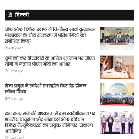
दिल्ली
चीफ ऑफ डिफेंस स्टाफ ने त्रि-सैन्य भावी युद्धकला
पाठ्यक्रम के चौथे संस्करण में प्रतिभागियों को
संबोधित किया
4 days ago
यूपी को कर हिस्सेदारी के अग्रिम भुगतान पर सीएम
योगी ने जताया पीएम मोदी का आभार
5 days ago
सेना प्रमुख ने स्वदेशी एक्सट्रीम वेदर ग्रेड डीजल
लॉन्च किया
7 days ago
रक्षा राज्य मंत्री की अध्यक्षता में रक्षा स्वदेशीकरण पर
भारतीय वायुसेना और सोसाइटी ऑफ इंडियन
डिफेंस मैन्युफैक्चरर्स का संयुक्त सेमिनार-संकल्प
आयोजित
1 week ago