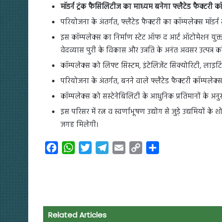
मॉडर्न ट्रंक फैसिलिटीज का माध्यम बनेगा फ्लैटेड फैक्टरी कॉ
परियोजना के अंतर्गत, फ्लैटेड फैक्टरी का कॉम्पलेक्स मॉडर्न ट्
इस कॉम्पलेक्स का निर्माण स्टेट ऑफ द आर्ट ऑटोमेशन युक्
वेदव्यास पुरी के विकास और उन्नति के अनंत अवसर उत्पन्न क
कॉम्पलेक्स को लिफ्ट सिस्टम, इंटेलिजेंट सिक्योरिटी, लाइटि
परियोजना के अंतर्गत, बनने वाले फ्लैटेड फैक्टरी कॉम्पलेक्स म
कॉम्पलेक्स को सस्टेनेबिलिटी के आधुनिक प्रतिमानों के अन
इस परिसर में रत्न व स्वर्णाभूषण उद्योग से जुड़े उद्यमियों के
जगह मिलेगी।
F
W
T
T
E
C
S
a
h
w
e
m
o
h
c
a
i
l
a
p
a
e
t
t
e
i
y
r
b
s
t
g
l
L
e
o
A
e
r
i
Related Articles