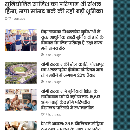
सुनियोजित साजिश का परिणाम थी संभल
हिंसा, सपा सांसद बर्क की रही बड़ी भूमिका
17 hours ago
केंद्र सरकार विश्वस्तरीय सुविधाओं से
युक्त आधुनिक शहरी बुनियादी ढांचे के
विकास के लिए प्रतिबद्ध है: रक्षा राज्य
मंत्री संजय सेठ
17 hours ago
योगी सरकार की खेल क्रांति: गोरखपुर
का अंतरराष्ट्रीय क्रिकेट स्टेडियम मात्र
तीन महीने में लगभग 20% तैयार
17 hours ago
योगी सरकार ने बुनियादी शिक्षा के
एकीकरण को दी नई रफ्तार, 15,613
आंगनबाड़ी केंद्र होंगे परिषदीय
विद्यालय परिसरों में स्थानांतरित
17 hours ago
देश में अव्वलः 38.8 मिलियन मीट्रिक
टन दुग्ध उत्पादन के साथ उत्तर प्रदेश