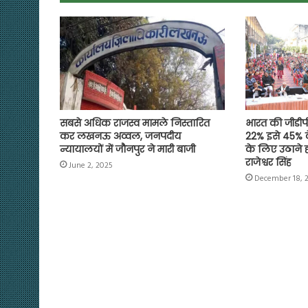
o
p
r
a
n
k
p
m
k
सबसे अधिक राजस्व मामले निस्तारित
भारत की जीडीपी
कर लखनऊ अव्वल, जनपदीय
22% इसे 45% क
न्यायालयों में जौनपुर ने मारी बाजी
के लिए उठाने ह
राजेश्वर सिंह
June 2, 2025
December 18, 