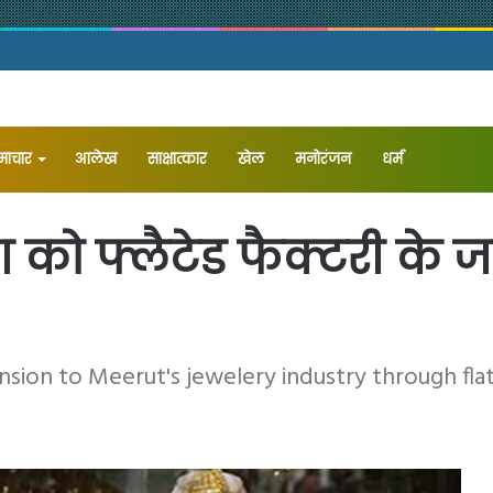
समाचार
आलेख
⁠साक्षात्कार
खेल
मनोरंजन
धर्म
योग को फ्लैटेड फैक्टरी क
sion to Meerut's jewelery industry through fla