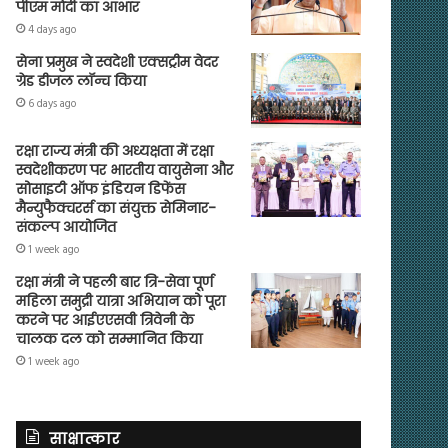
पीएम मोदी का आभार
4 days ago
सेना प्रमुख ने स्वदेशी एक्सट्रीम वेदर
ग्रेड डीजल लॉन्च किया
6 days ago
रक्षा राज्य मंत्री की अध्यक्षता में रक्षा
स्वदेशीकरण पर भारतीय वायुसेना और
सोसाइटी ऑफ इंडियन डिफेंस
मैन्युफैक्चरर्स का संयुक्त सेमिनार-
संकल्प आयोजित
1 week ago
रक्षा मंत्री ने पहली बार त्रि-सेवा पूर्ण
महिला समुद्री यात्रा अभियान को पूरा
करने पर आईएएसवी त्रिवेनी के
चालक दल को सम्मानित किया
1 week ago
साक्षात्कार