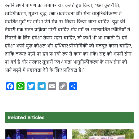
उन्होंने अपने भाषण का समापन यह कहते हुए किया, “रक्षा कूटनीति,
स्वदेशीकरण, सूचना युद्ध, रक्षा अवसंरचना और सेना आधुनिकीकरण से
संबंधित मुद्दों पर हमेशा ऐसे मंच पर विचार किया जाना चाहिए। युद्ध की
तैयारी एक सतत प्रक्रिया होनी चाहिए और हमें उन अप्रत्याशित स्थितियों से
निपटने के लिए हमेशा तैयार रहना चाहिए, जो कभी भी आ सकती हैं। हमें
हमेशा अपने युद्ध कौशल और हथियार प्रौद्योगिकी को मजबूत करना चाहिए,
ताकि जरूरत पड़ने पर हम प्रभावी रूप से काम कर सकें। राष्ट्र को अपनी सेना
पर गर्व है और सरकार सुधारों एवं क्षमता आधुनिकीकरण के साथ सेना को
आगे बढ़ने में सहायता देने के लिए प्रतिबद्ध है।”
F
W
T
T
E
C
S
a
h
w
e
m
o
h
c
a
i
l
a
p
a
e
t
t
e
i
y
r
Related Articles
b
s
t
g
l
L
e
o
A
e
r
i
o
p
r
a
n