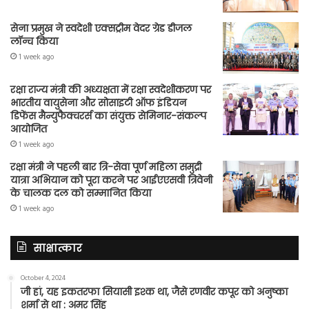
सेना प्रमुख ने स्वदेशी एक्सट्रीम वेदर ग्रेड डीजल
लॉन्च किया
1 week ago
रक्षा राज्य मंत्री की अध्यक्षता में रक्षा स्वदेशीकरण पर
भारतीय वायुसेना और सोसाइटी ऑफ इंडियन
डिफेंस मैन्युफैक्चरर्स का संयुक्त सेमिनार-संकल्प
आयोजित
1 week ago
रक्षा मंत्री ने पहली बार त्रि-सेवा पूर्ण महिला समुद्री
यात्रा अभियान को पूरा करने पर आईएएसवी त्रिवेनी
के चालक दल को सम्मानित किया
1 week ago
साक्षात्कार
October 4, 2024
जी हां, यह इकतरफा सियासी इश्क था, जैसे रणवीर कपूर को अनुष्का
शर्मा से था : अमर सिंह