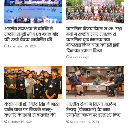
k
p
m
k
भारतीय तटरक्षक ने कोच्चि में
कारगिल विजय दिवस 2026: रक्षा
राष्ट्रीय समुद्री खोज एवं बचाव बोर्ड
मंत्री ने राष्ट्रीय समर स्मारक से
की 22वीं बैठक आयोजित की
कारगिल युद्ध स्मारक तक
मोटरसाइकिल यात्रा को हरी झंडी
November 29, 2024
दिखाकर रवाना किया
4 weeks ago
केंद्रीय मंत्री डॉ. जितेंद्र सिंह ने भारत
भारतीय सेना ने तिरंगा माउंटेन
दर्शन यात्रा पर निकले जम्मू-
रेस्क्यू (टीएमआर) के साथ
कश्मीर के छात्रों से बातचीत की
समझौता ज्ञापन पर हस्ताक्षर किए
October 14, 2024
September 19, 2024