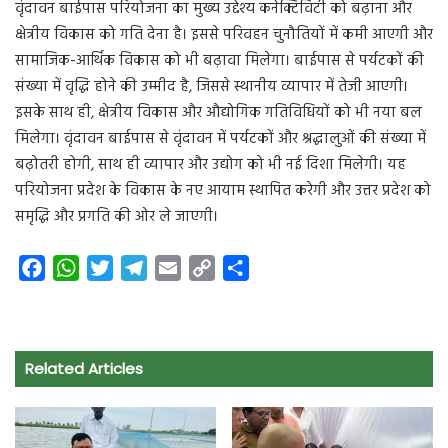
वृंदावन बाईपास परियोजना का मुख्य उद्देश्य कनेक्टिविटी को बढ़ाना और
क्षेत्रीय विकास को गति देना है। इससे परिवहन चुनौतियों में कमी आएगी और
सामाजिक-आर्थिक विकास को भी बढ़ावा मिलेगा। बाईपास से पर्यटकों की
संख्या में वृद्धि होने की उम्मीद है, जिससे स्थानीय व्यापार में तेजी आएगी।
इसके साथ ही, क्षेत्रीय विकास और औद्योगिक गतिविधियों को भी नया बल
मिलेगा। वृंदावन बाईपास से वृंदावन में पर्यटकों और श्रद्धालुओं की संख्या में
बढ़ोतरी होगी, साथ ही व्यापार और उद्योग को भी नई दिशा मिलेगी। यह
परियोजना प्रदेश के विकास के नए आयाम स्थापित करेगी और उत्तर प्रदेश को
समृद्धि और प्रगति की ओर ले जाएगी।
F
W
T
T
E
C
S
a
h
w
e
m
o
h
c
a
i
l
a
p
a
e
t
t
e
i
y
r
Related Articles
b
s
t
g
l
L
e
o
A
e
r
i
o
p
r
a
n