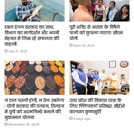
k
p
m
k
डबल इंजन सरकार का साथ,
पूरी शक्ति से आतंक के विषैले
विभाग का मार्गदर्शन और अपनी
फनों को कुचला जाएगाः सीएम
मेहनत से लिख रहे सफलता की
योगी
कहानी
April 24, 2025
July 21, 2025
न दाल पतली होगी, न तेल उबलेगा
उत्तर प्रदेश की विकास यात्रा के
: योगी सरकार की दलहन, तिलहन
लिए फ्लिपकार्ट प्रतिबद्ध: सीईओ
में यूपी को आत्मनिर्भर बनाने की
कल्याण कृष्णमूर्ति
मुकम्मल योजना
4 days ago
November 30, 2024