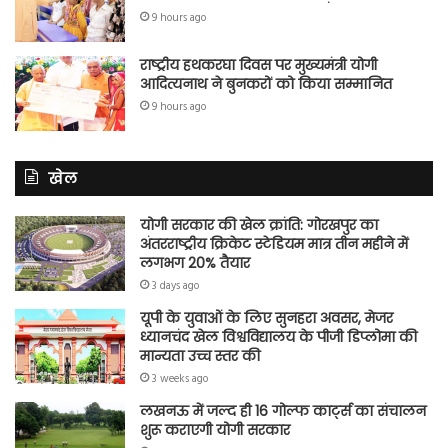
9 hours ago
राष्ट्रीय हथकरघा दिवस पर मुख्यमंत्री योगी
आदित्यनाथ ने बुनकरों को किया सम्मानित
9 hours ago
खेल
योगी सरकार की खेल क्रांति: गोरखपुर का
अंतरराष्ट्रीय क्रिकेट स्टेडियम मात्र तीन महीने में
लगभग 20% तैयार
3 days ago
यूपी के युवाओं के लिए सुनहरा अवसर, मेजर
ध्यानचंद खेल विश्वविद्यालय के पीजी डिप्लोमा की
मान्यता उच्च स्तर की
3 weeks ago
लखनऊ में जल्द ही 16 गोल्फ कार्ट्स का संचालन
शुरू कराएगी योगी सरकार