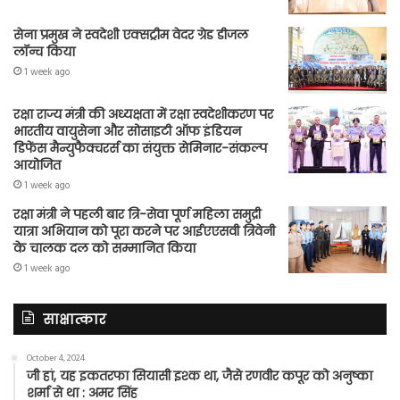
सेना प्रमुख ने स्वदेशी एक्सट्रीम वेदर ग्रेड डीजल
लॉन्च किया
1 week ago
रक्षा राज्य मंत्री की अध्यक्षता में रक्षा स्वदेशीकरण पर
भारतीय वायुसेना और सोसाइटी ऑफ इंडियन
डिफेंस मैन्युफैक्चरर्स का संयुक्त सेमिनार-संकल्प
आयोजित
1 week ago
रक्षा मंत्री ने पहली बार त्रि-सेवा पूर्ण महिला समुद्री
यात्रा अभियान को पूरा करने पर आईएएसवी त्रिवेनी
के चालक दल को सम्मानित किया
1 week ago
साक्षात्कार
October 4, 2024
जी हां, यह इकतरफा सियासी इश्क था, जैसे रणवीर कपूर को अनुष्का
शर्मा से था : अमर सिंह