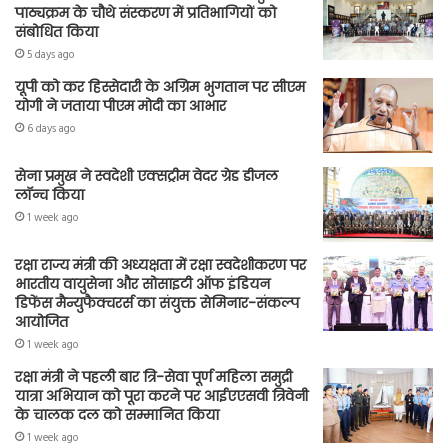
पाठ्यक्रम के चौथे संस्करण में प्रतिभागियों को
संबोधित किया
5 days ago
यूपी को कर हिस्सेदारी के अग्रिम भुगतान पर सीएम
योगी ने जताया पीएम मोदी का आभार
6 days ago
सेना प्रमुख ने स्वदेशी एक्सट्रीम वेदर ग्रेड डीजल
लॉन्च किया
1 week ago
रक्षा राज्य मंत्री की अध्यक्षता में रक्षा स्वदेशीकरण पर
भारतीय वायुसेना और सोसाइटी ऑफ इंडियन
डिफेंस मैन्युफैक्चरर्स का संयुक्त सेमिनार-संकल्प
आयोजित
1 week ago
रक्षा मंत्री ने पहली बार त्रि-सेवा पूर्ण महिला समुद्री
यात्रा अभियान को पूरा करने पर आईएएसवी त्रिवेनी
के चालक दल को सम्मानित किया
1 week ago