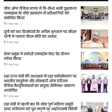
चीफ ऑफ डिफेंस स्टाफ ने त्रि-सैन्य भावी युद्धकला
पाठ्यक्रम के चौथे संस्करण में प्रतिभागियों को
संबोधित किया
3 days ago
यूपी को कर हिस्सेदारी के अग्रिम भुगतान पर सीएम
योगी ने जताया पीएम मोदी का आभार
4 days ago
सेना प्रमुख ने स्वदेशी एक्सट्रीम वेदर ग्रेड डीजल
लॉन्च किया
6 days ago
रक्षा राज्य मंत्री की अध्यक्षता में रक्षा स्वदेशीकरण पर
भारतीय वायुसेना और सोसाइटी ऑफ इंडियन
डिफेंस मैन्युफैक्चरर्स का संयुक्त सेमिनार-संकल्प
आयोजित
7 days ago
रक्षा मंत्री ने पहली बार त्रि-सेवा पूर्ण महिला समुद्री
यात्रा अभियान को पूरा करने पर आईएएसवी त्रिवेनी