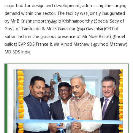
major hub for design and development, addressing the surging
demand within the sector. The facility was jointly inaugurated
by Mr B Krishnamoorthy,(@ b Krishnamoorthy )Special Secy of
Govt of Tamilnadu & Mr JS Gavankar (@ja Gavankar)CEO of
Safran India in the gracious presence of Mr Noel Ballot( @noel
ballot) EVP SDS France & Mr Vinod Mathew ( @vinod Mathew)
MD SDS India.