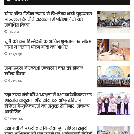
चीफ ऑफ डिफेंस स्टाफ ने त्रि-सैन्य भावी युद्धकला
पाठ्यक्रम के चौथे संस्करण में प्रतिभागियों को
संबोधित किया
3 days ago
यूपी को कर हिस्सेदारी के अग्रिम भुगतान पर सीएम
योगी ने जताया पीएम मोदी का आभार
4 days ago
सेना प्रमुख ने स्वदेशी एक्सट्रीम वेदर ग्रेड डीजल
लॉन्च किया
6 days ago
रक्षा राज्य मंत्री की अध्यक्षता में रक्षा स्वदेशीकरण पर
भारतीय वायुसेना और सोसाइटी ऑफ इंडियन
डिफेंस मैन्युफैक्चरर्स का संयुक्त सेमिनार-संकल्प
आयोजित
1 week ago
रक्षा मंत्री ने पहली बार त्रि-सेवा पूर्ण महिला समुद्री