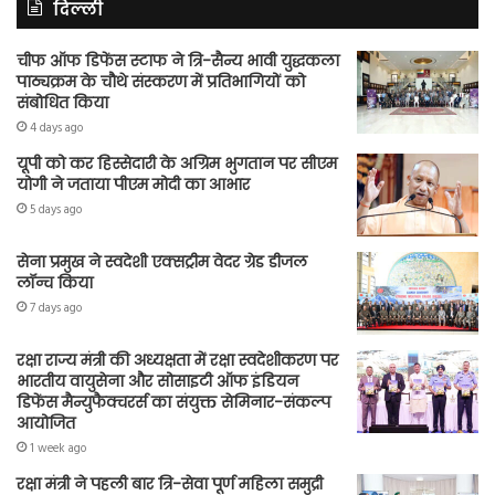
दिल्ली
चीफ ऑफ डिफेंस स्टाफ ने त्रि-सैन्य भावी युद्धकला
पाठ्यक्रम के चौथे संस्करण में प्रतिभागियों को
संबोधित किया
4 days ago
यूपी को कर हिस्सेदारी के अग्रिम भुगतान पर सीएम
योगी ने जताया पीएम मोदी का आभार
5 days ago
सेना प्रमुख ने स्वदेशी एक्सट्रीम वेदर ग्रेड डीजल
लॉन्च किया
7 days ago
रक्षा राज्य मंत्री की अध्यक्षता में रक्षा स्वदेशीकरण पर
भारतीय वायुसेना और सोसाइटी ऑफ इंडियन
डिफेंस मैन्युफैक्चरर्स का संयुक्त सेमिनार-संकल्प
आयोजित
1 week ago
रक्षा मंत्री ने पहली बार त्रि-सेवा पूर्ण महिला समुद्री