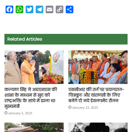
F
W
T
T
E
C
S
a
h
w
e
m
o
h
c
a
i
l
a
p
a
e
t
t
e
i
y
r
Related Articles
b
s
t
g
l
L
e
o
A
e
r
i
o
p
r
a
n
k
p
m
k
कल्याण सिंह ने आरएसएस की
एससीआर की तर्ज पर प्रयागराज-
शाखा के माध्यम से खुद को
चित्रकूट और वाराणसी के लिए
राष्ट्रभक्ति के सांचे में ढाला थाः
बनेंगे दो नये डेवलपमेंट रीजन
मुख्यमंत्री
January 23, 2025
January 5, 2025