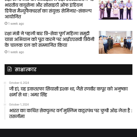
भारतीय वायुसेना और सोसाइटी ऑफ इंडियन
डिफेंस मैन्युफैक्चरर्स का संयुक्त सेमिनार-संकल्प
आयोजित
1 week ago
रक्षा मंत्री ने पहली बार त्रि-सेवा पूर्ण महिला समुद्री
यात्रा अभियान को पूरा करने पर आईएएसवी त्रिवेनी
के चालक दल को सम्मानित किया
1 week ago
साक्षात्कार
October 4, 2024
जी हां, यह इकतरफा सियासी इश्क था, जैसे रणवीर कपूर को अनुष्का
शर्मा से था : अमर सिंह
October 1, 2024
भारत का कथित सेक्युलर वर्ग मुस्लिम कट्टरपंथ पर चुप्पी ओढ़ लेता है :
तसलीमा