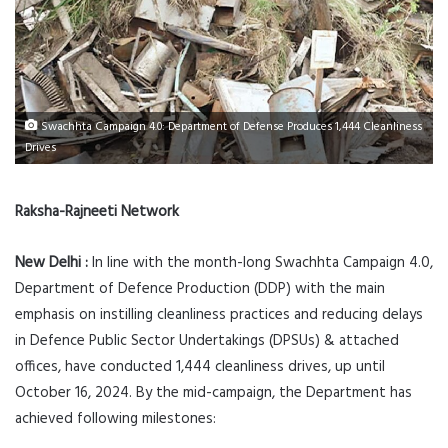
Swachhta Campaign 4.0: Department of Defense Produces 1,444 Cleanliness
Drives
Raksha-Rajneeti Network
New Delhi :
In line with the month-long Swachhta Campaign 4.0,
Department of Defence Production (DDP) with the main
emphasis on instilling cleanliness practices and reducing delays
in Defence Public Sector Undertakings (DPSUs) & attached
offices, have conducted 1,444 cleanliness drives, up until
October 16, 2024. By the mid-campaign, the Department has
achieved following milestones: