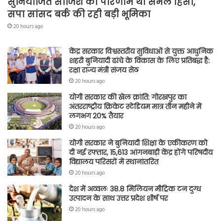
सुनियोजित साजिश का परिणाम थी संभल हिंसा,
सपा सांसद बर्क की रही बड़ी भूमिका
20 hours ago
केंद्र सरकार विश्वस्तरीय सुविधाओं से युक्त आधुनिक
शहरी बुनियादी ढांचे के विकास के लिए प्रतिबद्ध है:
रक्षा राज्य मंत्री संजय सेठ
20 hours ago
योगी सरकार की खेल क्रांति: गोरखपुर का
अंतरराष्ट्रीय क्रिकेट स्टेडियम मात्र तीन महीने में
लगभग 20% तैयार
20 hours ago
योगी सरकार ने बुनियादी शिक्षा के एकीकरण को
दी नई रफ्तार, 15,613 आंगनबाड़ी केंद्र होंगे परिषदीय
विद्यालय परिसरों में स्थानांतरित
20 hours ago
देश में अव्वलः 38.8 मिलियन मीट्रिक टन दुग्ध
उत्पादन के साथ उत्तर प्रदेश शीर्ष पर
20 hours ago