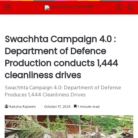
Menu
Switch
Se
skin
fo
Swachhta Campaign 4.0 :
Department of Defence
Production conducts 1,444
cleanliness drives
Swachhta Campaign 4.0: Department of Defense
Produces 1,444 Cleanliness Drives
Raksha Rajneeti
October 17, 2024
1 minute read