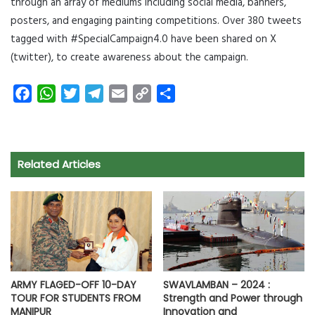
through an array of mediums including social media, banners,
posters, and engaging painting competitions. Over 380 tweets
tagged with #SpecialCampaign4.0 have been shared on X
(twitter), to create awareness about the campaign.
F
W
T
T
E
C
S
a
h
w
e
m
o
h
c
a
i
l
a
p
a
e
t
t
e
i
y
r
Related Articles
b
s
t
g
l
L
e
o
A
e
r
i
o
p
r
a
n
k
p
m
k
ARMY FLAGED-OFF 10-DAY
SWAVLAMBAN – 2024 :
TOUR FOR STUDENTS FROM
Strength and Power through
MANIPUR
Innovation and