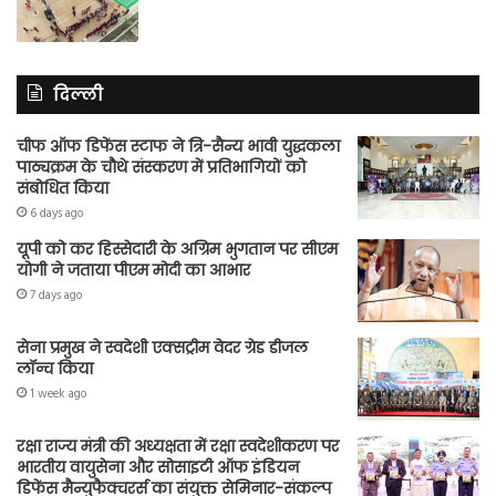
दिल्ली
चीफ ऑफ डिफेंस स्टाफ ने त्रि-सैन्य भावी युद्धकला
पाठ्यक्रम के चौथे संस्करण में प्रतिभागियों को
संबोधित किया
6 days ago
यूपी को कर हिस्सेदारी के अग्रिम भुगतान पर सीएम
योगी ने जताया पीएम मोदी का आभार
7 days ago
सेना प्रमुख ने स्वदेशी एक्सट्रीम वेदर ग्रेड डीजल
लॉन्च किया
1 week ago
रक्षा राज्य मंत्री की अध्यक्षता में रक्षा स्वदेशीकरण पर
भारतीय वायुसेना और सोसाइटी ऑफ इंडियन
डिफेंस मैन्युफैक्चरर्स का संयुक्त सेमिनार-संकल्प