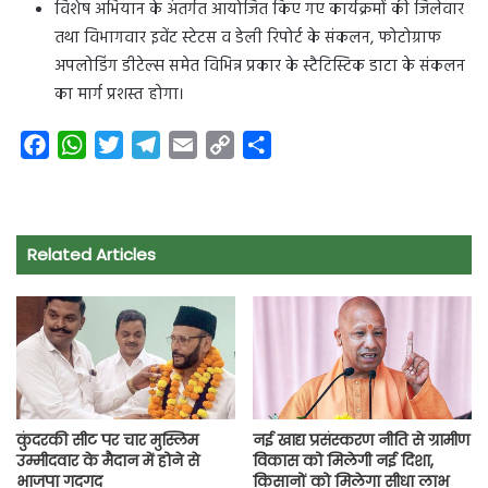
विशेष अभियान के अंतर्गत आयोजित किए गए कार्यक्रमों की जिलेवार
तथा विभागवार इवेंट स्टेटस व डेली रिपोर्ट के संकलन, फोटोग्राफ
अपलोडिंग डीटेल्स समेत विभिन्न प्रकार के स्टैटिस्टिक डाटा के संकलन
का मार्ग प्रशस्त होगा।
F
W
T
T
E
C
S
a
h
w
e
m
o
h
c
a
i
l
a
p
a
e
t
t
e
i
y
r
Related Articles
b
s
t
g
l
L
e
o
A
e
r
i
o
p
r
a
n
k
p
m
k
कुंदरकी सीट पर चार मुस्लिम
नई खाद्य प्रसंस्करण नीति से ग्रामीण
उम्मीदवार के मैदान में होने से
विकास को मिलेगी नई दिशा,
भाजपा गदगद
किसानों को मिलेगा सीधा लाभ