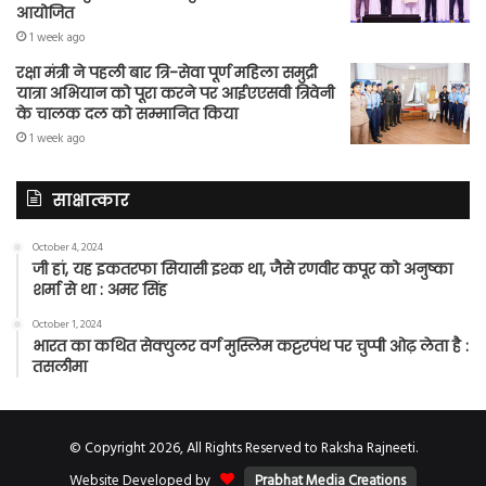
आयोजित
1 week ago
रक्षा मंत्री ने पहली बार त्रि-सेवा पूर्ण महिला समुद्री
यात्रा अभियान को पूरा करने पर आईएएसवी त्रिवेनी
के चालक दल को सम्मानित किया
1 week ago
साक्षात्कार
October 4, 2024
जी हां, यह इकतरफा सियासी इश्क था, जैसे रणवीर कपूर को अनुष्का
शर्मा से था : अमर सिंह
October 1, 2024
भारत का कथित सेक्युलर वर्ग मुस्लिम कट्टरपंथ पर चुप्पी ओढ़ लेता है :
तसलीमा
© Copyright 2026, All Rights Reserved to Raksha Rajneeti.
Website Developed by
Prabhat Media Creations