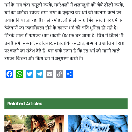
धर्म के नाम चंदा वसूली करके, धर्मस्थलों में श्रद्धालुओं की जेबें ढीली करके,
धर्म का आडंबर रचकर तरह-तरह के कुकृत्य कर धर्म को बदनाम करने का
प्रयास किया जा रहा है। गली-मोहल्लों से लेकर धार्मिक स्थलों पर धर्म के
ठेकेदारों का एकाधिपत्य होने के कारण धर्म की छवि धूमिल हो रही है।
जिनके जाल में फंसकर आम आदमी अंधभक्त बन जाता है। विश्व में जितने भी
धर्म हैं सभी सन्मार्ग, सदविचार, सांप्रदायिक सद्भाव, सम्मान व शांति की राह
पर चलने का संदेश देते हैं। बस फर्क इतना है कि उस धर्म को मानने वाले
उसका कितना और किस रूप में अनुसरण करते हैं।
F
W
T
T
E
C
S
a
h
w
e
m
o
h
c
a
i
l
a
p
a
e
t
t
e
i
y
r
Related Articles
b
s
t
g
l
L
e
o
A
e
r
i
o
p
r
a
n
k
p
m
k