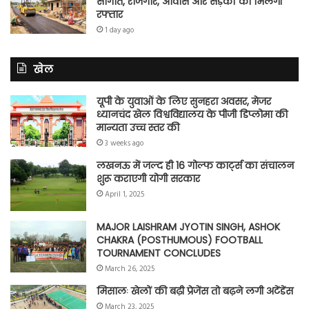
सौगात, रोजगार, आवास और सड़कों को मिलेगी
रफ्तार
1 day ago
खेल
यूपी के युवाओं के लिए सुनहरा अवसर, मेजर
ध्यानचंद खेल विश्वविद्यालय के पीजी डिप्लोमा की
मान्यता उच्च स्तर की
3 weeks ago
लखनऊ में जल्द ही 16 गोल्फ कार्ट्स का संचालन
शुरू कराएगी योगी सरकार
April 1, 2025
MAJOR LAISHRAM JYOTIN SINGH, ASHOK
CHAKRA (POSTHUMOUS) FOOTBALL
TOURNAMENT CONCLUDES
March 26, 2025
मिसालः खेलों की बढ़ी प्रेजेंस तो बढ़ने लगी अटेंडेंस
March 23, 2025