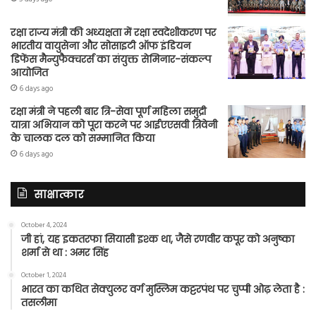
रक्षा राज्य मंत्री की अध्यक्षता में रक्षा स्वदेशीकरण पर
भारतीय वायुसेना और सोसाइटी ऑफ इंडियन
डिफेंस मैन्युफैक्चरर्स का संयुक्त सेमिनार-संकल्प
आयोजित
6 days ago
रक्षा मंत्री ने पहली बार त्रि-सेवा पूर्ण महिला समुद्री
यात्रा अभियान को पूरा करने पर आईएएसवी त्रिवेनी
के चालक दल को सम्मानित किया
6 days ago
साक्षात्कार
October 4, 2024
जी हां, यह इकतरफा सियासी इश्क था, जैसे रणवीर कपूर को अनुष्का
शर्मा से था : अमर सिंह
October 1, 2024
भारत का कथित सेक्युलर वर्ग मुस्लिम कट्टरपंथ पर चुप्पी ओढ़ लेता है :
तसलीमा