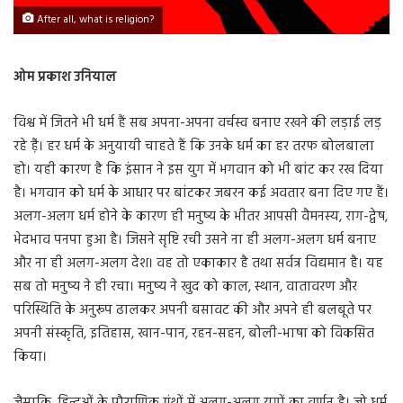
After all, what is religion?
ओम प्रकाश उनियाल
विश्व में जितने भी धर्म हैं सब अपना-अपना वर्चस्व बनाए रखने की लड़ाई लड़
रहे है़ं। हर धर्म के अनुयायी चाहते हैं कि उनके धर्म का हर तरफ बोलबाला
हो। यही कारण है कि इंसान ने इस युग में भगवान को भी बांट कर रख दिया
है। भगवान को धर्म के आधार पर बांटकर जबरन कई अवतार बना दिए गए हैं।
अलग-अलग धर्म होने के कारण ही मनुष्य के भीतर आपसी वैमनस्य, राग-द्वेष,
भेदभाव पनपा हुआ है। जिसने सृष्टि रची उसने ना ही अलग-अलग धर्म बनाए
और ना ही अलग-अलग देश। वह तो एकाकार है तथा सर्वत्र विद्यमान है। यह
सब तो मनुष्य ने ही रचा। मनुष्य ने खुद को काल, स्थान, वातावरण और
परिस्थिति के अनुरूप ढालकर अपनी बसावट की और अपने ही बलबूते पर
अपनी संस्कृति, इतिहास, खान-पान, रहन-सहन, बोली-भाषा को विकसित
किया।
जैसाकि, हिन्दुओं के पौराणिक ग्रंथों में अलग-अलग युगों का वर्णन है। जो धर्म