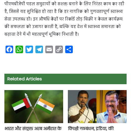
पीएमबीजेपी पहल समुदायों को सशक्त बनाने के लिए निरंतर काम कर रही
है, जिससे यह सुनिश्चित हो रहा है कि हर नागरिक को गुणवत्तापूर्ण स्वास्थ्य
सेवा उपलब्ध हो। इन औषधि केंद्रों पर रिकॉर्ड तोड़ बिक्री न केवल कार्यक्रम
की सफलता को उजागर करती है, बल्कि यह देश में स्वास्थ्य समानता को
बढ़ावा देने में भी महत्वपूर्ण भूमिका निभाती है।
F
W
T
T
E
C
S
a
h
w
e
m
o
h
c
a
i
l
a
p
a
e
t
t
e
i
y
r
Related Articles
b
s
t
g
l
L
e
o
A
e
r
i
o
p
r
a
n
k
p
m
k
भारत और संयुक्त अरब अमीरात के
विपक्षी गठबंधन, इंडिया, की