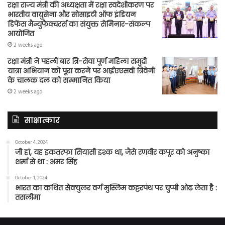
रक्षा राज्य मंत्री की अध्यक्षता में रक्षा स्वदेशीकरण पर
भारतीय वायुसेना और सोसाइटी ऑफ इंडियन
डिफेंस मैन्युफैक्चरर्स का संयुक्त सेमिनार-संकल्प
आयोजित
2 weeks ago
रक्षा मंत्री ने पहली बार त्रि-सेवा पूर्ण महिला समुद्री
यात्रा अभियान को पूरा करने पर आईएएसवी त्रिवेनी
के चालक दल को सम्मानित किया
2 weeks ago
साक्षात्कार
October 4, 2024
जी हां, यह इकतरफा सियासी इश्क था, जैसे रणवीर कपूर को अनुष्का
शर्मा से था : अमर सिंह
October 1, 2024
भारत का कथित सेक्युलर वर्ग मुस्लिम कट्टरपंथ पर चुप्पी ओढ़ लेता है :
तसलीमा