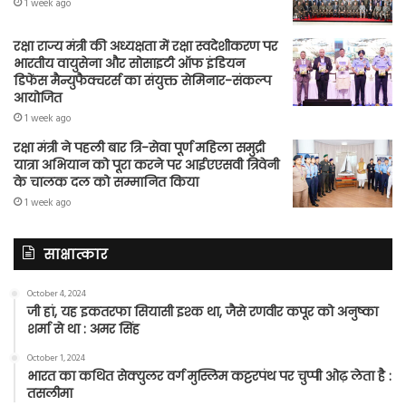
1 week ago
रक्षा राज्य मंत्री की अध्यक्षता में रक्षा स्वदेशीकरण पर
भारतीय वायुसेना और सोसाइटी ऑफ इंडियन
डिफेंस मैन्युफैक्चरर्स का संयुक्त सेमिनार-संकल्प
आयोजित
1 week ago
रक्षा मंत्री ने पहली बार त्रि-सेवा पूर्ण महिला समुद्री
यात्रा अभियान को पूरा करने पर आईएएसवी त्रिवेनी
के चालक दल को सम्मानित किया
1 week ago
साक्षात्कार
October 4, 2024
जी हां, यह इकतरफा सियासी इश्क था, जैसे रणवीर कपूर को अनुष्का
शर्मा से था : अमर सिंह
October 1, 2024
भारत का कथित सेक्युलर वर्ग मुस्लिम कट्टरपंथ पर चुप्पी ओढ़ लेता है :
तसलीमा