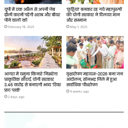
यूपी में एक अप्रैल से अपनी जेब
‘छुट्टियां’ बनकर रह गये महापुरुषों
ढ़ीली करनी पड़ेगी शराब और बीयर
को योगी सरकार ने दिलाया मान
पीने वालों को
और सम्मान
February 18, 2025
May 1, 2025
आगरा में यमुना किनारे निखरेगा
वृक्षारोपण महायज्ञ-2026 बना जन
प्राकृतिक सौंदर्य, योगी सरकार
आंदोलन, सोनभद्र जिले में हुआ
3.46 करोड़ से बनाएगी भव्य ‘रिवर
सर्वाधिक पौधरोपण
फ्रंट पार्क’
4 weeks ago
2 days ago