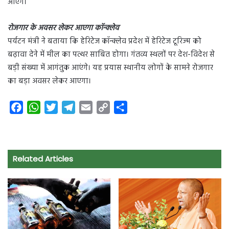
आएंगे।
रोजगार के अवसर लेकर आएगा कॉन्क्लेव
पर्यटन मंत्री ने बताया कि हेरिटेज कॉन्क्लेव प्रदेश में हेरिटेज टूरिज्म को
बढ़ावा देने में मील का पत्थर साबित होगा। गंतव्य स्थलों पर देश-विदेश से
बड़ी संख्या में आगंतुक आएंगे। यह प्रयास स्थानीय लोगों के सामने रोजगार
का बड़ा अवसर लेकर आएगा।
F
W
T
T
E
C
S
a
h
w
e
m
o
h
c
a
i
l
a
p
a
e
t
t
e
i
y
r
Related Articles
b
s
t
g
l
L
e
o
A
e
r
i
o
p
r
a
n
k
p
m
k