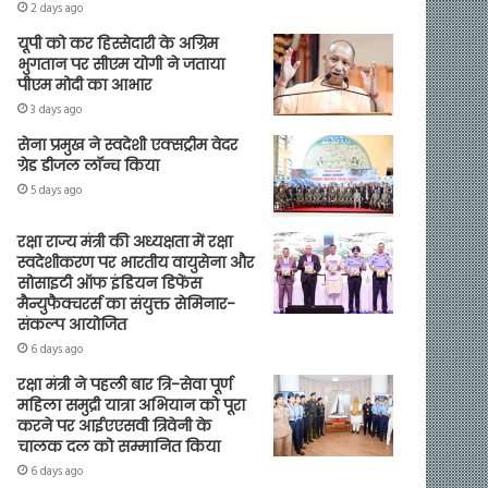
2 days ago
यूपी को कर हिस्सेदारी के अग्रिम
भुगतान पर सीएम योगी ने जताया
पीएम मोदी का आभार
3 days ago
सेना प्रमुख ने स्वदेशी एक्सट्रीम वेदर
ग्रेड डीजल लॉन्च किया
5 days ago
रक्षा राज्य मंत्री की अध्यक्षता में रक्षा
स्वदेशीकरण पर भारतीय वायुसेना और
सोसाइटी ऑफ इंडियन डिफेंस
मैन्युफैक्चरर्स का संयुक्त सेमिनार-
संकल्प आयोजित
6 days ago
रक्षा मंत्री ने पहली बार त्रि-सेवा पूर्ण
महिला समुद्री यात्रा अभियान को पूरा
करने पर आईएएसवी त्रिवेनी के
चालक दल को सम्मानित किया
6 days ago