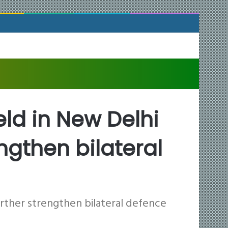
ld in New Delhi
engthen bilateral
urther strengthen bilateral defence