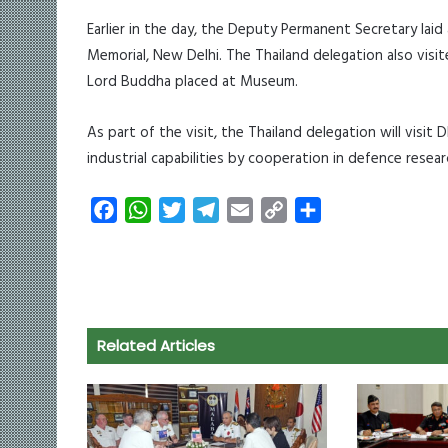
Earlier in the day, the Deputy Permanent Secretary lai
Memorial, New Delhi. The Thailand delegation also visi
Lord Buddha placed at Museum.
As part of the visit, the Thailand delegation will vis
industrial capabilities by cooperation in defence resea
F
W
T
T
E
C
S
a
h
w
e
m
o
h
c
a
i
l
a
p
a
e
t
t
e
i
y
r
b
s
t
g
l
L
e
o
A
e
r
i
Related Articles
o
p
r
a
n
k
p
m
k