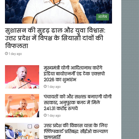
आलेख
सुशासन की सुदृढ़ ढाल और युवा विश्वास:
उत्तर प्रदेश में विपक्ष के सियासी दांवों की
विफलता
1 day ago
मुख्यमंत्री योगी आदित्यनाथ करेंगे
इंडिया बायोएनर्जी एंड टेक एक्सपो
2026 का शुभारंभ
1 day ago
पंचायतों को और सशक्त बनाएगी योगी
सरकार, अनुपूरक बजट में मिले
241.31 करोड़ रुपये
1 day ago
उत्तर प्रदेश की विकास यात्रा के लिए
फ्लिपकार्ट प्रतिबद्ध: सीईओ कल्याण
कृष्णमूर्ति