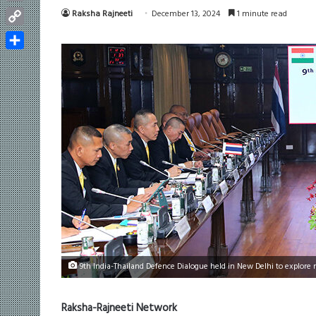
Email
Raksha Rajneeti
December 13, 2024
1 minute read
Copy
Link
Share
9th India-Thailand Defence Dialogue held in New Delhi to explore n
Raksha-Rajneeti Network