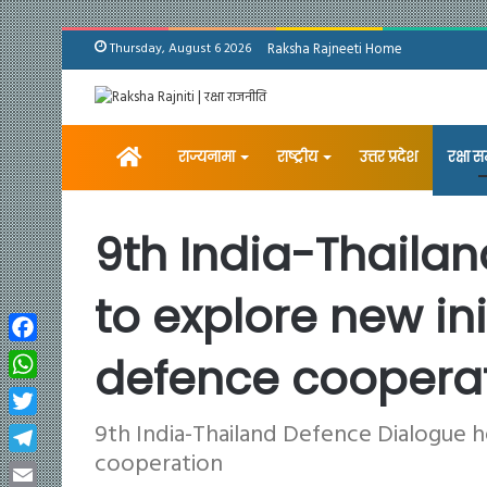
Thursday, August 6 2026
Raksha Rajneeti Home
Home
राज्यनामा
राष्ट्रीय
उत्तर प्रदेश
रक्षा 
9th India-Thailan
to explore new ini
Facebook
defence coopera
WhatsApp
9th India-Thailand Defence Dialogue he
Twitter
cooperation
Telegram