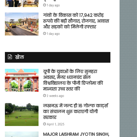
1 day ago
गांवों के विकास को 17,942 करोड़
रुपये की बड़ी सौगात, रोजगार, आवास
और सड़कों को मिलेगी रफ्तार
1 day ago
खेल
यूपी के युवाओं के लिए सुनहरा
अवसर, मेजर ध्यानचंद खेल
विश्वविद्यालय के पीजी डिप्लोमा की
मान्यता उच्च स्तर की
3 weeks ago
लखनऊ में जल्द ही 16 गोल्फ कार्ट्स
का संचालन शुरू कराएगी योगी
सरकार
April 1, 2025
MAJOR LAISHRAM JYOTIN SINGH,