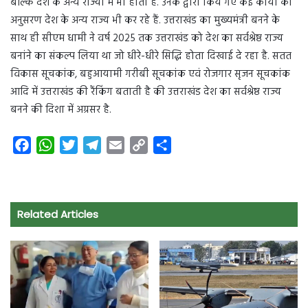
बल्कि देश के अन्य राज्यों में भी होती है. उनके द्वारा किये गए कई कार्यों का
अनुसरण देश के अन्य राज्य भी कर रहे हैं. उत्तराखंड का मुख्यमंत्री बनने के
साथ ही सीएम धामी ने वर्ष 2025 तक उत्तराखंड को देश का सर्वश्रेष्ठ राज्य
बनांने का संकल्प लिया था जो धीरे-धीरे सिद्धि होता दिखाई दे रहा है. सतत
विकास सूचकांक, बहुआयामी गरीबी सूचकांक एवं रोजगार सृजन सूचकांक
आदि में उत्तराखंड की रैंकिंग बताती है की उत्तराखंड देश का सर्वश्रेष्ठ राज्य
बनने की दिशा में अग्रसर है.
F
W
T
T
E
C
S
a
h
w
e
m
o
h
c
a
i
l
a
p
a
e
t
t
e
i
y
r
Related Articles
b
s
t
g
l
L
e
o
A
e
r
i
o
p
r
a
n
k
p
m
k