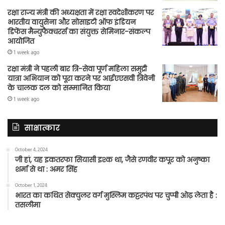
रक्षा राज्य मंत्री की अध्यक्षता में रक्षा स्वदेशीकरण पर
भारतीय वायुसेना और सोसाइटी ऑफ इंडियन
डिफेंस मैन्युफैक्चरर्स का संयुक्त सेमिनार-संकल्प
आयोजित
1 week ago
रक्षा मंत्री ने पहली बार त्रि-सेवा पूर्ण महिला समुद्री
यात्रा अभियान को पूरा करने पर आईएएसवी त्रिवेनी
के चालक दल को सम्मानित किया
1 week ago
साक्षात्कार
October 4, 2024
जी हां, यह इकतरफा सियासी इश्क था, जैसे रणवीर कपूर को अनुष्का
शर्मा से था : अमर सिंह
October 1, 2024
भारत का कथित सेक्युलर वर्ग मुस्लिम कट्टरपंथ पर चुप्पी ओढ़ लेता है :
तसलीमा