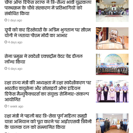
चीफ ऑफ डिफेंस स्टाफ ने त्रि-सैन्य भावी युद्धकला
पाठ्यक्रम के चौथे संस्करण में प्रतिभागियों को
संबोधित किया
3 days ago
यूपी को कर हिस्सेदारी के अग्रिम भुगतान पर सीएम
योगी ने जताया पीएम मोदी का आभार
4 days ago
सेना प्रमुख ने स्वदेशी एक्सट्रीम वेदर ग्रेड डीजल
लॉन्च किया
6 days ago
रक्षा राज्य मंत्री की अध्यक्षता में रक्षा स्वदेशीकरण पर
भारतीय वायुसेना और सोसाइटी ऑफ इंडियन
डिफेंस मैन्युफैक्चरर्स का संयुक्त सेमिनार-संकल्प
आयोजित
1 week ago
रक्षा मंत्री ने पहली बार त्रि-सेवा पूर्ण महिला समुद्री
यात्रा अभियान को पूरा करने पर आईएएसवी त्रिवेनी
के चालक दल को सम्मानित किया