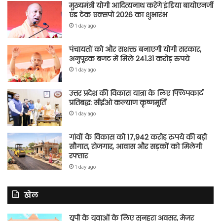
मुख्यमंत्री योगी आदित्यनाथ करेंगे इंडिया बायोएनर्जी
एंड टेक एक्सपो 2026 का शुभारंभ
1 day ago
पंचायतों को और सशक्त बनाएगी योगी सरकार,
अनुपूरक बजट में मिले 241.31 करोड़ रुपये
1 day ago
उत्तर प्रदेश की विकास यात्रा के लिए फ्लिपकार्ट
प्रतिबद्ध: सीईओ कल्याण कृष्णमूर्ति
1 day ago
गांवों के विकास को 17,942 करोड़ रुपये की बड़ी
सौगात, रोजगार, आवास और सड़कों को मिलेगी
रफ्तार
1 day ago
खेल
यूपी के युवाओं के लिए सुनहरा अवसर, मेजर