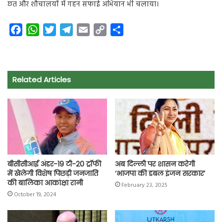
छत और शौचालयों में गहन सफाई अभियान भी चलाया।
F
W
T
T
E
C
S
a
h
w
e
m
o
h
c
a
i
l
a
p
a
e
t
t
e
i
y
r
Related Articles
b
s
t
g
l
L
e
o
A
e
r
i
o
p
r
a
n
k
p
m
k
बीसीसीआई अंडर-19 टी-20 ट्रॉफी
अब दिल्ली पर शासन करेगी
में खेलेगी विशेष पिछड़ी जनजाति
‘भाजपा की डबल इंजन सरकार’
की बालिका आकांक्षा रानी
February 23, 2025
October 19, 2024