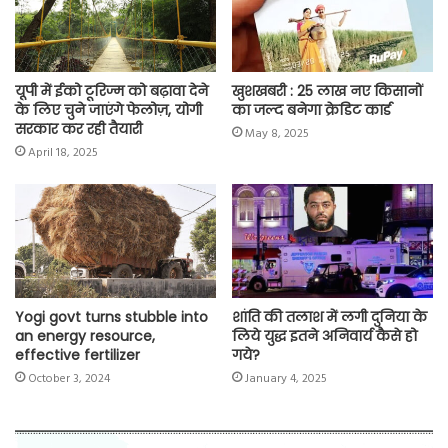
k
p
m
k
यूपी में ईको टूरिज्म को बढ़ावा देने
खुशखबरी : 25 लाख नए किसानों
के लिए चुने जाएंगे फेलोज़, योगी
का जल्द बनेगा क्रेडिट कार्ड
सरकार कर रही तैयारी
May 8, 2025
April 18, 2025
Yogi govt turns stubble into
शांति की तलाश में लगी दुनिया के
an energy resource,
लिये युद्ध इतने अनिवार्य कैसे हो
effective fertilizer
गये?
October 3, 2024
January 4, 2025