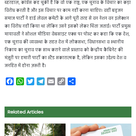
ब्हरहाल, कांग्रेस कह चुकी है कि वो एक राष्ट्र, एक चुनाव के विचार का कड़ा
विरोध करती है और इस विचार पर काम नहीं करना चाहिए। वहीं बहुजन
समाज पार्टी ने हाई लेवल कमेटी के आगे पूरी तरह से वन नेशन वन इलेक्शन
का विरोध नहीं किया था लेकिन उसने इसको लेकर चिंता जताई। पार्टी प्रमुख
मायावती ने सोशल मीडिया वेबसाइट एक्स पर पोस्ट कर कहा कि एक देश,
एक चुनाव की व्यवस्था के तहत देश में लोकसभा, विधानसभा व स्थानीय
निकाय का चुनाव एक साथ कराने वाले प्रस्ताव को केन्द्रीय कैबिनेट की
मंज़ूरी पर हमारी पार्टी का स्टैंड सकारात्मक है, लेकिन इसका उद्देश्य देश व
जनहित में होना ज़रूरी है।
F
W
T
T
E
C
S
a
h
w
e
m
o
h
c
a
i
l
a
p
a
e
t
t
e
i
y
r
Related Articles
b
s
t
g
l
L
e
o
A
e
r
i
o
p
r
a
n