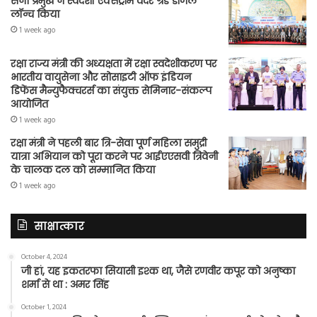
सेना प्रमुख ने स्वदेशी एक्सट्रीम वेदर ग्रेड डीजल
लॉन्च किया
1 week ago
रक्षा राज्य मंत्री की अध्यक्षता में रक्षा स्वदेशीकरण पर
भारतीय वायुसेना और सोसाइटी ऑफ इंडियन
डिफेंस मैन्युफैक्चरर्स का संयुक्त सेमिनार-संकल्प
आयोजित
1 week ago
रक्षा मंत्री ने पहली बार त्रि-सेवा पूर्ण महिला समुद्री
यात्रा अभियान को पूरा करने पर आईएएसवी त्रिवेनी
के चालक दल को सम्मानित किया
1 week ago
साक्षात्कार
October 4, 2024
जी हां, यह इकतरफा सियासी इश्क था, जैसे रणवीर कपूर को अनुष्का
शर्मा से था : अमर सिंह
October 1, 2024