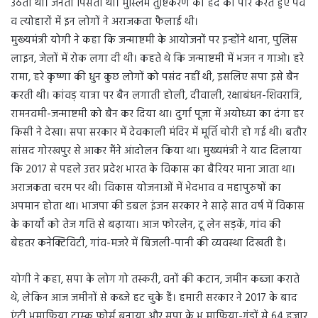
उठता था। जनता पिसती थी। मुस्लिम तुष्टिकरण की हद को पार करते हुए पर्व
व त्योहारों में इन लोगों ने अराजकता फैलाई थी।
मुख्‍यमंत्री योगी ने कहा कि जन्माष्टमी के आयोजनों पर इन्होंने थाना, पुलिस
लाइन, जेलों में रोक लगा दी थी। कहते थे कि जन्माष्टमी में भजन न गाओ। हरे
रामा, हरे कृष्णा की धुन कुछ लोगों को पसंद नहीं थी, इसलिए सपा इसे बैन
करती थी। कांवड़ यात्रा पर बैन लगाती होली, दीवाली, रक्षाबंधन-शिवरात्रि,
रामनवमी-जन्माष्टमी को बैन कर दिया था। दुर्गा पूजा में अयोध्या का दंगा हर
किसी ने देखा। सपा सरकार में देवकाली मंदिर में मूर्ति चोरी हो गई थी। बतौर
सांसद गोरखपुर से आकर मैंने आंदोलन किया था। मुख्यमंत्री ने याद दिलाया
कि 2017 से पहले उत्तर प्रदेश भारत के विकास का बैरियर माना जाता था।
अराजकता चरम पर थी। विकास योजनाओं में भेदभाव व महापुरुषों का
अपमान होता था। भाजपा की डबल इंजन सरकार ने साढ़े सात वर्ष में विकास
के कार्यों को तेज गति से बढ़ाया। आज फोरलेन, टू लेन सड़कें, गांव की
बेहतर कनेक्टिविटी, गांव-मजरे में बिजली-पानी की व्यवस्था दिखती है।
योगी ने कहा, सपा के लोग गो तस्करी, वनों की कटान, जमीन कब्जा कराते
थे, लेकिन आज जमीनों से कब्जे हट चुके हैं। हमारी सरकार ने 2017 के बाद
एंटी भूमाफिया टास्क फोर्स बनाया और सपा के भू माफिया-गुंडों से 64 हजार