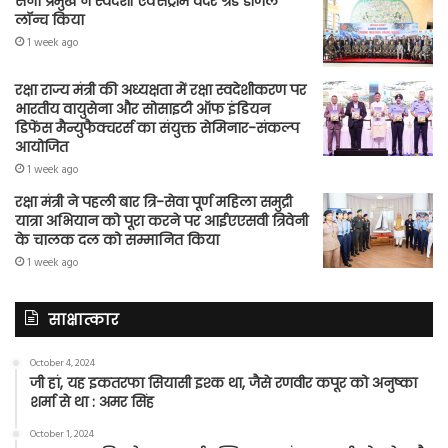
सेना प्रमुख ने स्वदेशी एक्सट्रीम वेदर ग्रेड डीजल
लॉन्च किया
1 week ago
रक्षा राज्य मंत्री की अध्यक्षता में रक्षा स्वदेशीकरण पर
भारतीय वायुसेना और सोसाइटी ऑफ इंडियन
डिफेंस मैन्युफैक्चरर्स का संयुक्त सेमिनार-संकल्प
आयोजित
1 week ago
रक्षा मंत्री ने पहली बार त्रि-सेवा पूर्ण महिला समुद्री
यात्रा अभियान को पूरा करने पर आईएएसवी त्रिवेनी
के चालक दल को सम्मानित किया
1 week ago
साक्षात्कार
October 4, 2024
जी हां, यह इकतरफा सियासी इश्क था, जैसे रणवीर कपूर को अनुष्का
शर्मा से था : अमर सिंह
October 1, 2024