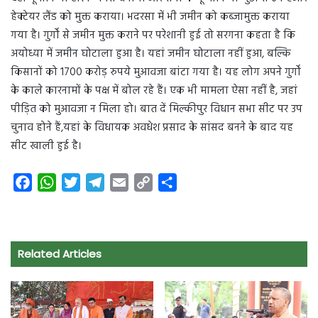
हेक्टेयर लैंड को मुक्त कराया। भदरसा में भी जमीन को कब्जामुक्त कराया
गया है। गुर्गों से जमीन मुक्त कराने पर परेशानी हुई तो सरगना कहता है कि
अयोध्या में जमीन घोटाला हुआ है। यहां जमीन घोटाला नहीं हुआ, बल्कि
किसानों को 1700 करोड़ रुपये मुआवजा बांटा गया है। यह लोग अपने गुर्गों
के काले कारनामों के पक्ष में बोल रहे हैं। एक भी मामला ऐसा नहीं है, जहां
पीड़ित को मुआवजा न मिला हो। बात दें मिल्कीपुर विधान सभा सीट पर उप
चुनाव होने हैं,यहां के विधायक अवधेश प्रसाद के सांसद बनने के बाद यह
सीट खाली हुई है।
F
W
T
T
E
C
S
a
h
w
e
m
o
h
c
a
i
l
a
p
a
e
t
t
e
i
y
r
Related Articles
b
s
t
g
l
L
e
o
A
e
r
i
o
p
r
a
n
k
p
m
k