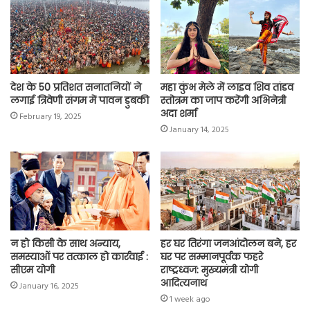
o
p
r
a
n
k
p
m
k
देश के 50 प्रतिशत सनातनियों ने
महा कुंभ मेले में लाइव शिव तांडव
लगाई त्रिवेणी संगम में पावन डुबकी
स्तोत्रम का जाप करेंगी अभिनेत्री
अदा शर्मा
February 19, 2025
January 14, 2025
न हो किसी के साथ अन्याय,
हर घर तिरंगा जनआंदोलन बने, हर
समस्याओं पर तत्काल हो कार्रवाई :
घर पर सम्मानपूर्वक फहरे
सीएम योगी
राष्ट्रध्वज: मुख्यमंत्री योगी
आदित्यनाथ
January 16, 2025
1 week ago