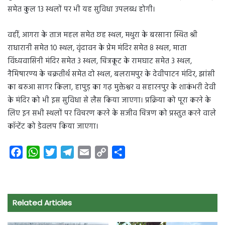
समेत कुल 13 स्थलों पर भी यह सुविधा उपलब्ध होगी।
वहीं, आगरा के ताज महल समेत छह स्थल, मथुरा के बरसाना स्थित श्री
राधारानी समेत 10 स्थल, वृंदावन के प्रेम मंदिर समेत 8 स्थल, माता
विंध्यवासिनी मंदिर समेत 3 स्थल, चित्रकूट के रामघाट समेत 3 स्थल,
नैमिषारण्य के चक्रतीर्थ समेत दो स्थल, बलरामपुर के देवीपाटन मंदिर, झांसी
का बरुआ सागर किला, हापुड़ का गढ़ मुक्तेश्वर व सहारनपुर के शाकंभरी देवी
के मंदिर को भी इस सुविधा से लैस किया जाएगा। प्रक्रिया को पूरा करने के
लिए इन सभी स्थलों पर विचरण करने के सजीव चित्रण को प्रस्तुत करने वाले
कॉन्टेंट को डेवलप किया जाएगा।
F
W
T
T
E
C
S
a
h
w
e
m
o
h
c
a
i
l
a
p
a
e
t
t
e
i
y
r
Related Articles
b
s
t
g
l
L
e
o
A
e
r
i