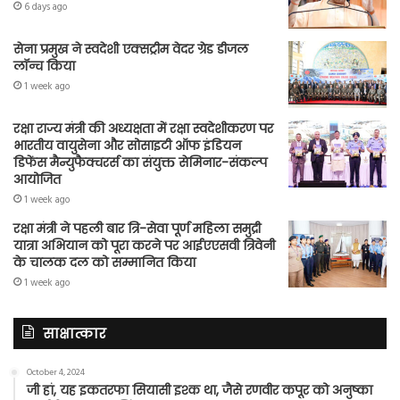
6 days ago
सेना प्रमुख ने स्वदेशी एक्सट्रीम वेदर ग्रेड डीजल
लॉन्च किया
1 week ago
रक्षा राज्य मंत्री की अध्यक्षता में रक्षा स्वदेशीकरण पर
भारतीय वायुसेना और सोसाइटी ऑफ इंडियन
डिफेंस मैन्युफैक्चरर्स का संयुक्त सेमिनार-संकल्प
आयोजित
1 week ago
रक्षा मंत्री ने पहली बार त्रि-सेवा पूर्ण महिला समुद्री
यात्रा अभियान को पूरा करने पर आईएएसवी त्रिवेनी
के चालक दल को सम्मानित किया
1 week ago
साक्षात्कार
October 4, 2024
जी हां, यह इकतरफा सियासी इश्क था, जैसे रणवीर कपूर को अनुष्का