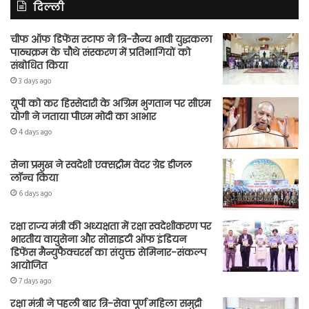
दिल्ली
चीफ ऑफ डिफेंस स्टाफ ने त्रि-सैन्य भावी युद्धकला
पाठ्यक्रम के चौथे संस्करण में प्रतिभागियों को
संबोधित किया
3 days ago
यूपी को कर हिस्सेदारी के अग्रिम भुगतान पर सीएम
योगी ने जताया पीएम मोदी का आभार
4 days ago
सेना प्रमुख ने स्वदेशी एक्सट्रीम वेदर ग्रेड डीजल
लॉन्च किया
6 days ago
रक्षा राज्य मंत्री की अध्यक्षता में रक्षा स्वदेशीकरण पर
भारतीय वायुसेना और सोसाइटी ऑफ इंडियन
डिफेंस मैन्युफैक्चरर्स का संयुक्त सेमिनार-संकल्प
आयोजित
7 days ago
रक्षा मंत्री ने पहली बार त्रि-सेवा पूर्ण महिला समुद्री