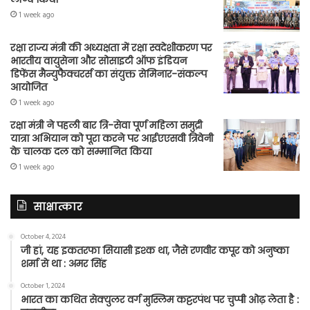
1 week ago
रक्षा राज्य मंत्री की अध्यक्षता में रक्षा स्वदेशीकरण पर
भारतीय वायुसेना और सोसाइटी ऑफ इंडियन
डिफेंस मैन्युफैक्चरर्स का संयुक्त सेमिनार-संकल्प
आयोजित
1 week ago
रक्षा मंत्री ने पहली बार त्रि-सेवा पूर्ण महिला समुद्री
यात्रा अभियान को पूरा करने पर आईएएसवी त्रिवेनी
के चालक दल को सम्मानित किया
1 week ago
साक्षात्कार
October 4, 2024
जी हां, यह इकतरफा सियासी इश्क था, जैसे रणवीर कपूर को अनुष्का
शर्मा से था : अमर सिंह
October 1, 2024
भारत का कथित सेक्युलर वर्ग मुस्लिम कट्टरपंथ पर चुप्पी ओढ़ लेता है :