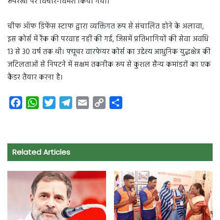
रूपरेखा पर विचार-विमर्श किया गया।
चीफ ऑफ डिफेंस स्टाफ द्वारा व्यक्तिगत रूप से संचालित होने के अलावा,
इस कोर्स में रैंक की परवाह नहीं की गई, जिसमें प्रतिभागियों की सेवा अवधि
13 से 30 वर्ष तक थी। फ्यूचर वारफेयर कोर्स का उद्देश्य आधुनिक युद्धक्षेत्र की
जटिलताओं से निपटने में सक्षम तकनीक रूप से कुशल सैन्य कमांडरों का एक
कैडर तैयार करना है।
F
W
T
T
E
C
S
a
h
w
e
m
o
h
c
a
i
l
a
p
a
e
t
t
e
i
y
r
Related Articles
b
s
t
g
l
L
e
o
A
e
r
i
o
p
r
a
n
k
p
m
k