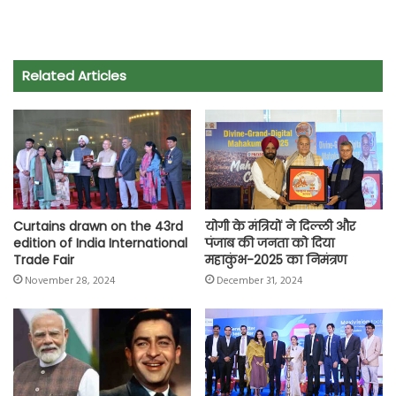
a
h
w
e
m
o
h
c
a
i
l
a
p
a
e
t
t
e
i
y
r
Related Articles
b
s
t
g
l
L
e
o
A
e
r
i
o
p
r
a
n
k
p
m
k
Curtains drawn on the 43rd
योगी के मंत्रियों ने दिल्ली और
edition of India International
पंजाब की जनता को दिया
Trade Fair
महाकुंभ-2025 का निमंत्रण
November 28, 2024
December 31, 2024