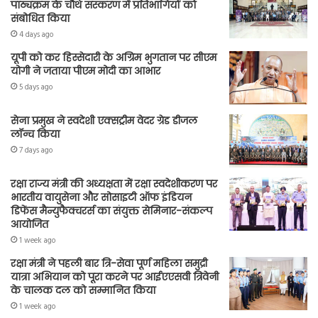
पाठ्यक्रम के चौथे संस्करण में प्रतिभागियों को
संबोधित किया
4 days ago
यूपी को कर हिस्सेदारी के अग्रिम भुगतान पर सीएम
योगी ने जताया पीएम मोदी का आभार
5 days ago
सेना प्रमुख ने स्वदेशी एक्सट्रीम वेदर ग्रेड डीजल
लॉन्च किया
7 days ago
रक्षा राज्य मंत्री की अध्यक्षता में रक्षा स्वदेशीकरण पर
भारतीय वायुसेना और सोसाइटी ऑफ इंडियन
डिफेंस मैन्युफैक्चरर्स का संयुक्त सेमिनार-संकल्प
आयोजित
1 week ago
रक्षा मंत्री ने पहली बार त्रि-सेवा पूर्ण महिला समुद्री
यात्रा अभियान को पूरा करने पर आईएएसवी त्रिवेनी
के चालक दल को सम्मानित किया
1 week ago