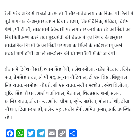
रैली परेड ग्राउंड से 11 बजे प्रारम्भ होगी और सचिवालय तक निकलेगी। रैली में
पूर्व मांग-पत्र के अनुसार ज्ञापन दिया जाएगा, जिसमें दैनिक, संविदा, विशेष
श्रेणी, पी टी सी, आउटसोर्स ठेकेदारी पर लगातार कार्य कर रहे कार्मिकों का
नियमितीकरण करने तथा मुख्यमंत्री की बैठक में हुए निर्णय के अनुसार
सार्वजनिक निगमों के कार्मिकों पर राज्य कार्मिकों के आदेश लागू करने
संबंधी मांगें होंगी। अगले आन्दोलन की घोषणा रैली में की जायेगी।
बैठक में दिनेश गोसांई, श्याम सिंह नेगी, राजेश रमोला, राजेश पेटवाल, दिनेश
पन्त, प्रेमसिह रावत, ओ पी भट्ट, अनुराग नौटियाल, टी एस बिष्ट , शिशुपाल
सिहं रावत, मनमोहन चौधरी, बी एस रावत, संदीप मल्होत्रा, रमेश बिजोंला,
बुध्दि सिंह चौहान, आशीष उनियाल, मेजपाल, शिवप्रसाद शर्मा, संजय,
धनसिह रावत, जीवा नन्द, अनिल धीमान, भूपेन्द्र बडोला, भोला जोशी, दीवा
चौहान, दिवाकर शाही, राजेन्द्र भट्ट , प्रवीन सैनी, अमित कुमार, आदि उपस्थित
रहे ।
F
W
T
T
E
C
S