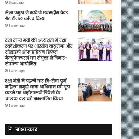
6 days ago
सेना प्रमुख ने स्वदेशी एक्सट्रीम वेदर
ग्रेड डीजल लॉन्च किया
1 week ago
रक्षा राज्य मंत्री की अध्यक्षता में रक्षा
स्वदेशीकरण पर भारतीय वायुसेना और
सोसाइटी ऑफ इंडियन डिफेंस
मैन्युफैक्चरर्स का संयुक्त सेमिनार-
संकल्प आयोजित
1 week ago
रक्षा मंत्री ने पहली बार त्रि-सेवा पूर्ण
महिला समुद्री यात्रा अभियान को पूरा
करने पर आईएएसवी त्रिवेनी के
चालक दल को सम्मानित किया
1 week ago
साक्षात्कार