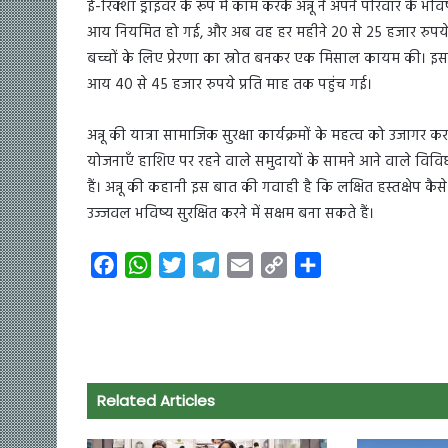
ई-रिक्शा ड्राइवर के रूप में काम करके अन्नू ने अपने परिवार क
आय नियमित हो गई, और अब वह हर महीने 20 से 25 हजार रुपये क
बच्चों के लिए प्रेरणा का स्रोत बनकर एक मिसाल कायम की। इस
आय 40 से 45 हजार रुपये प्रति माह तक पहुंच गई।
अन्नू की यात्रा सामाजिक सुरक्षा कार्यक्रमों के महत्व को उजागर 
योजनाएँ हाशिए पर रहने वाले समुदायों के सामने आने वाले वि
हैं। अन्नू की कहानी इस बात की गवाही है कि लक्षित हस्तक्षेप क
उज्जवल भविष्य सुरक्षित करने में सक्षम बना सकते हैं।
F
W
T
T
E
C
S
a
h
w
e
m
o
h
c
a
i
l
a
p
a
e
t
t
e
i
y
r
b
s
t
g
l
L
e
o
A
e
r
i
Related Articles
o
p
r
a
n
k
p
m
k