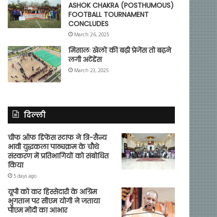
ASHOK CHAKRA (POSTHUMOUS)
FOOTBALL TOURNAMENT
CONCLUDES
March 26, 2025
मिसालः खेलों की बढ़ी प्रेजेंस तो बढ़ने
लगी अटेंडेंस
March 23, 2025
दिल्ली
चीफ ऑफ डिफेंस स्टाफ ने त्रि-सैन्य
भावी युद्धकला पाठ्यक्रम के चौथे
संस्करण में प्रतिभागियों को संबोधित
किया
5 days ago
यूपी को कर हिस्सेदारी के अग्रिम
भुगतान पर सीएम योगी ने जताया
पीएम मोदी का आभार