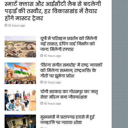
स्मार्ट क्लास और आईसीटी लैब से बदलेगी
पढ़ाई की तस्वीर, हर विकासखंड में तैयार
होंगे मास्टर ट्रेनर
18 hours ago
यूपी में परिवहन प्रवर्तन को मिलेगी
नई ताकत, डंपिंग यार्ड निर्माण को
जल्द मिलेगी रफ्तार
18 hours ago
‘तिरंगा संगीत समारोह’ में राष्ट्र नायकों
को मिलेगा सम्मान, राष्ट्रभक्ति के
गीतों पर झूमेगा प्रदेश
18 hours ago
योगी सरकार का गोरखपुर का ‘मातृ
सेवा’ मॉडल बना जीवनरक्षक
18 hours ago
मुख्यमंत्री ने प्रतापगढ़ हादसे में हुई
जनहानि पर जताया शोक