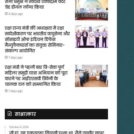
सेना प्रमुख ने स्वदेशी एक्सट्रीम वेदर
ग्रेड डीजल लॉन्च किया
6 days ago
रक्षा राज्य मंत्री की अध्यक्षता में रक्षा
स्वदेशीकरण पर भारतीय वायुसेना और
सोसाइटी ऑफ इंडियन डिफेंस
मैन्युफैक्चरर्स का संयुक्त सेमिनार-
संकल्प आयोजित
7 days ago
रक्षा मंत्री ने पहली बार त्रि-सेवा पूर्ण
महिला समुद्री यात्रा अभियान को पूरा
करने पर आईएएसवी त्रिवेनी के
चालक दल को सम्मानित किया
7 days ago
साक्षात्कार
October 4, 2024
जी हां, यह इकतरफा सियासी इश्क था, जैसे रणवीर कपूर