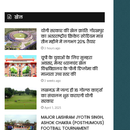
खेल
योगी सरकार की खेल क्रांति: गोरखपुर
का अंतरराष्ट्रीय क्रिकेट स्टेडियम मात्र
तीन महीने में लगभग 20% तैयार
3 hours ago
यूपी के युवाओं के लिए सुनहरा
अवसर, मेजर ध्यानचंद खेल
विश्वविद्यालय के पीजी डिप्लोमा की
मान्यता उच्च स्तर की
3 weeks ago
लखनऊ में जल्द ही 16 गोल्फ कार्ट्स
का संचालन शुरू कराएगी योगी
सरकार
April 1, 2025
MAJOR LAISHRAM JYOTIN SINGH,
ASHOK CHAKRA (POSTHUMOUS)
FOOTBALL TOURNAMENT