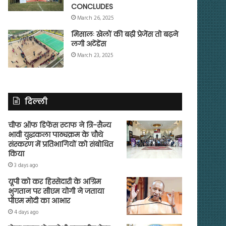
CONCLUDES
March 26, 2025
मिसालः खेलों की बढ़ी प्रेजेंस तो बढ़ने
लगी अटेंडेंस
March 23, 2025
दिल्ली
चीफ ऑफ डिफेंस स्टाफ ने त्रि-सैन्य
भावी युद्धकला पाठ्यक्रम के चौथे
संस्करण में प्रतिभागियों को संबोधित
किया
3 days ago
यूपी को कर हिस्सेदारी के अग्रिम
भुगतान पर सीएम योगी ने जताया
पीएम मोदी का आभार
4 days ago