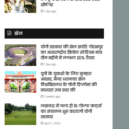
शीर्ष पर
1 day ago
खेल
योगी सरकार की खेल क्रांति: गोरखपुर
का अंतरराष्ट्रीय क्रिकेट स्टेडियम मात्र
तीन महीने में लगभग 20% तैयार
1 day ago
यूपी के युवाओं के लिए सुनहरा
अवसर, मेजर ध्यानचंद खेल
विश्वविद्यालय के पीजी डिप्लोमा की
मान्यता उच्च स्तर की
3 weeks ago
लखनऊ में जल्द ही 16 गोल्फ कार्ट्स
का संचालन शुरू कराएगी योगी
सरकार
April 1, 2025