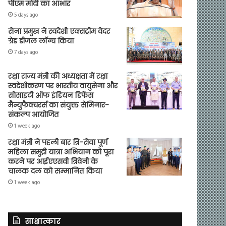
पीएम मोदी का आभार
5 days ago
सेना प्रमुख ने स्वदेशी एक्सट्रीम वेदर
ग्रेड डीजल लॉन्च किया
7 days ago
रक्षा राज्य मंत्री की अध्यक्षता में रक्षा
स्वदेशीकरण पर भारतीय वायुसेना और
सोसाइटी ऑफ इंडियन डिफेंस
मैन्युफैक्चरर्स का संयुक्त सेमिनार-
संकल्प आयोजित
1 week ago
रक्षा मंत्री ने पहली बार त्रि-सेवा पूर्ण
महिला समुद्री यात्रा अभियान को पूरा
करने पर आईएएसवी त्रिवेनी के
चालक दल को सम्मानित किया
1 week ago
साक्षात्कार