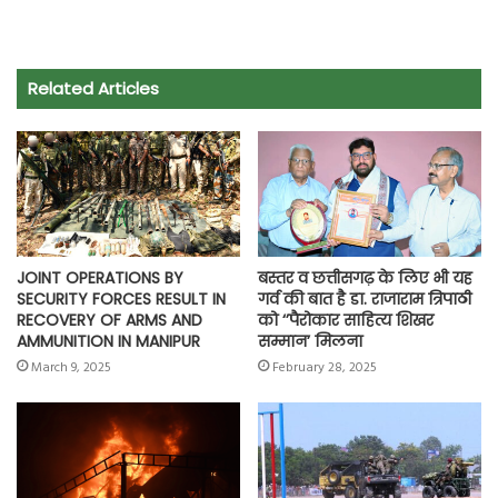
a
h
w
e
m
o
h
c
a
i
l
a
p
a
e
t
t
e
i
y
r
Related Articles
b
s
t
g
l
L
e
o
A
e
r
i
o
p
r
a
n
k
p
m
k
JOINT OPERATIONS BY
बस्तर व छत्तीसगढ़ के लिए भी यह
SECURITY FORCES RESULT IN
गर्व की बात है डा. राजाराम त्रिपाठी
RECOVERY OF ARMS AND
को ‘’पैरोकार साहित्य शिखर
AMMUNITION IN MANIPUR
सम्मान’ मिलना
March 9, 2025
February 28, 2025