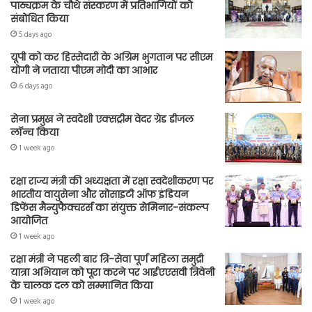
पाठ्यक्रम के चौथे संस्करण में प्रतिभागियों को
संबोधित किया
5 days ago
यूपी को कर हिस्सेदारी के अग्रिम भुगतान पर सीएम
योगी ने जताया पीएम मोदी का आभार
6 days ago
सेना प्रमुख ने स्वदेशी एक्सट्रीम वेदर ग्रेड डीजल
लॉन्च किया
1 week ago
रक्षा राज्य मंत्री की अध्यक्षता में रक्षा स्वदेशीकरण पर
भारतीय वायुसेना और सोसाइटी ऑफ इंडियन
डिफेंस मैन्युफैक्चरर्स का संयुक्त सेमिनार-संकल्प
आयोजित
1 week ago
रक्षा मंत्री ने पहली बार त्रि-सेवा पूर्ण महिला समुद्री
यात्रा अभियान को पूरा करने पर आईएएसवी त्रिवेनी
के चालक दल को सम्मानित किया
1 week ago