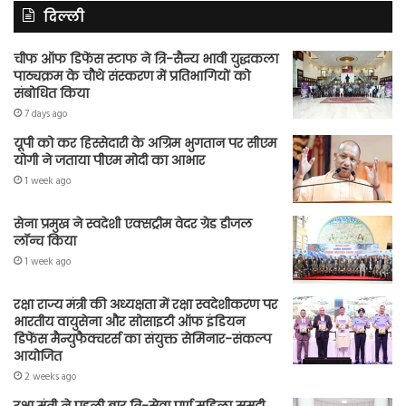
दिल्ली
चीफ ऑफ डिफेंस स्टाफ ने त्रि-सैन्य भावी युद्धकला
पाठ्यक्रम के चौथे संस्करण में प्रतिभागियों को
संबोधित किया
7 days ago
यूपी को कर हिस्सेदारी के अग्रिम भुगतान पर सीएम
योगी ने जताया पीएम मोदी का आभार
1 week ago
सेना प्रमुख ने स्वदेशी एक्सट्रीम वेदर ग्रेड डीजल
लॉन्च किया
1 week ago
रक्षा राज्य मंत्री की अध्यक्षता में रक्षा स्वदेशीकरण पर
भारतीय वायुसेना और सोसाइटी ऑफ इंडियन
डिफेंस मैन्युफैक्चरर्स का संयुक्त सेमिनार-संकल्प
आयोजित
2 weeks ago