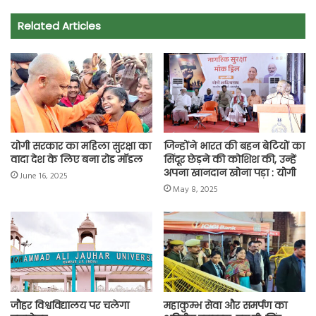
e
t
t
e
i
y
r
Related Articles
b
s
t
g
l
L
e
o
A
e
r
i
o
p
r
a
n
k
p
m
k
योगी सरकार का महिला सुरक्षा का
जिन्होंने भारत की बहन बेटियों का
वादा देश के लिए बना रोड मॉडल
सिंदूर छेड़ने की कोशिश की, उन्हें
अपना खानदान खोना पड़ा : योगी
June 16, 2025
May 8, 2025
जौहर विश्वविद्यालय पर चलेगा
महाकुम्भ सेवा और समर्पण का