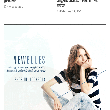
बुलडोजर
अद्वितीय उदाहरण: एस.पी. सिंह
बघेल
4 weeks ago
February 18, 2025