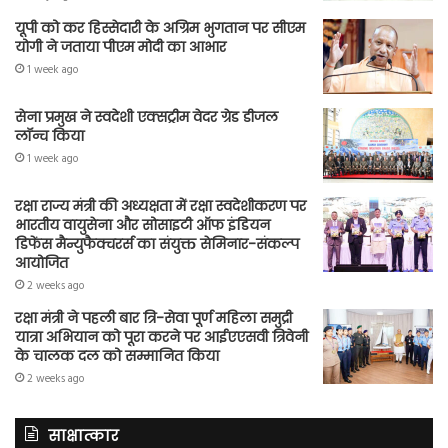
यूपी को कर हिस्सेदारी के अग्रिम भुगतान पर सीएम
योगी ने जताया पीएम मोदी का आभार
1 week ago
सेना प्रमुख ने स्वदेशी एक्सट्रीम वेदर ग्रेड डीजल
लॉन्च किया
1 week ago
रक्षा राज्य मंत्री की अध्यक्षता में रक्षा स्वदेशीकरण पर
भारतीय वायुसेना और सोसाइटी ऑफ इंडियन
डिफेंस मैन्युफैक्चरर्स का संयुक्त सेमिनार-संकल्प
आयोजित
2 weeks ago
रक्षा मंत्री ने पहली बार त्रि-सेवा पूर्ण महिला समुद्री
यात्रा अभियान को पूरा करने पर आईएएसवी त्रिवेनी
के चालक दल को सम्मानित किया
2 weeks ago
साक्षात्कार