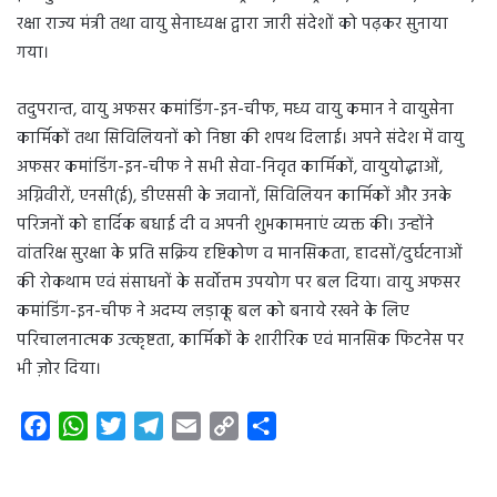
रक्षा राज्य मंत्री तथा वायु सेनाध्यक्ष द्वारा जारी संदेशों को पढ़कर सुनाया
गया।
तदुपरान्त, वायु अफसर कमांडिंग-इन-चीफ, मध्य वायु कमान ने वायुसेना
कार्मिकों तथा सिविलियनों को निष्ठा की शपथ दिलाई। अपने संदेश में वायु
अफसर कमांडिंग-इन-चीफ ने सभी सेवा-निवृत कार्मिकों, वायुयोद्धाओं,
अग्निवीरों, एनसी(ई), डीएससी के जवानों, सिविलियन कार्मिकों और उनके
परिजनों को हार्दिक बधाई दी व अपनी शुभकामनाएं व्यक्त की। उन्होंने
वांतरिक्ष सुरक्षा के प्रति सक्रिय दृष्टिकोण व मानसिकता, हादसों/दुर्घटनाओं
की रोकथाम एवं संसाधनों के सर्वोत्तम उपयोग पर बल दिया। वायु अफसर
कमांडिंग-इन-चीफ ने अदम्य लड़ाकू बल को बनाये रखने के लिए
परिचालनात्मक उत्कृष्टता, कार्मिकों के शारीरिक एवं मानसिक फिटनेस पर
भी ज़ोर दिया।
F
W
T
T
E
C
S
a
h
w
e
m
o
h
c
a
i
l
a
p
a