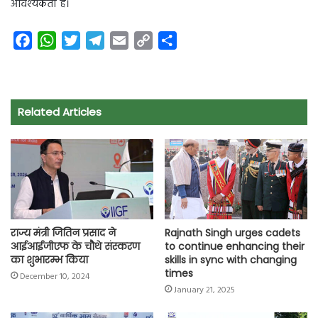
आवश्यकता है।
F
W
T
T
E
C
S
a
h
w
e
m
o
h
c
a
i
l
a
p
a
e
t
t
e
i
y
r
Related Articles
b
s
t
g
l
L
e
o
A
e
r
i
o
p
r
a
n
k
p
m
k
राज्य मंत्री जितिन प्रसाद ने
Rajnath Singh urges cadets
आईआईजीएफ के चौथे संस्करण
to continue enhancing their
का शुभारम्भ किया
skills in sync with changing
times
December 10, 2024
January 21, 2025