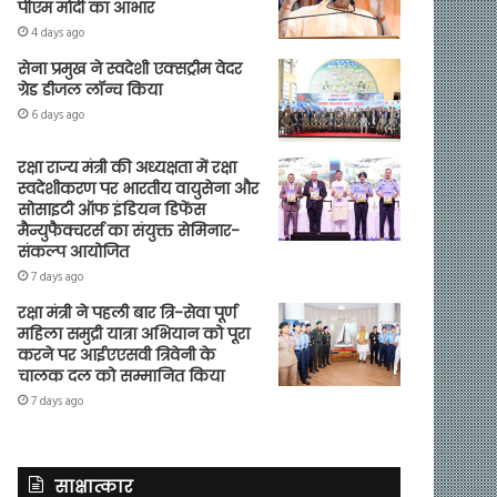
पीएम मोदी का आभार
4 days ago
सेना प्रमुख ने स्वदेशी एक्सट्रीम वेदर
ग्रेड डीजल लॉन्च किया
6 days ago
रक्षा राज्य मंत्री की अध्यक्षता में रक्षा
स्वदेशीकरण पर भारतीय वायुसेना और
सोसाइटी ऑफ इंडियन डिफेंस
मैन्युफैक्चरर्स का संयुक्त सेमिनार-
संकल्प आयोजित
7 days ago
रक्षा मंत्री ने पहली बार त्रि-सेवा पूर्ण
महिला समुद्री यात्रा अभियान को पूरा
करने पर आईएएसवी त्रिवेनी के
चालक दल को सम्मानित किया
7 days ago
साक्षात्कार