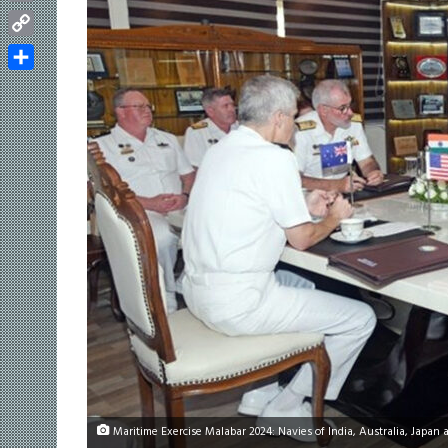
Email
Copy
Link
Share
Maritime Exercise Malabar 2024: Navies of India, Australia, Japan a