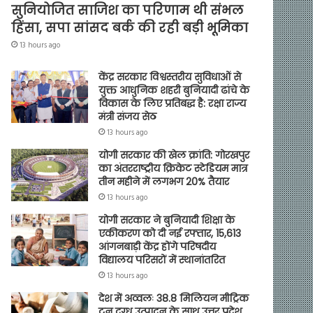
सुनियोजित साजिश का परिणाम थी संभल
हिंसा, सपा सांसद बर्क की रही बड़ी भूमिका
13 hours ago
केंद्र सरकार विश्वस्तरीय सुविधाओं से
युक्त आधुनिक शहरी बुनियादी ढांचे के
विकास के लिए प्रतिबद्ध है: रक्षा राज्य
मंत्री संजय सेठ
13 hours ago
योगी सरकार की खेल क्रांति: गोरखपुर
का अंतरराष्ट्रीय क्रिकेट स्टेडियम मात्र
तीन महीने में लगभग 20% तैयार
13 hours ago
योगी सरकार ने बुनियादी शिक्षा के
एकीकरण को दी नई रफ्तार, 15,613
आंगनबाड़ी केंद्र होंगे परिषदीय
विद्यालय परिसरों में स्थानांतरित
13 hours ago
देश में अव्वलः 38.8 मिलियन मीट्रिक
टन दुग्ध उत्पादन के साथ उत्तर प्रदेश