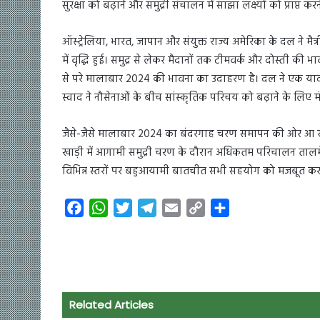
सुरक्षा को बढ़ाने और समुद्री संचालन में साझा लक्ष्यों को प्राप्त
ऑस्ट्रेलिया, भारत, जापान और संयुक्त राज्य अमेरिका के दल ने मै
में वृद्धि हुई। समुद्र से लेकर मैदानों तक टीमवर्क और दोस्ती क
से परे मालाबार 2024 की भावना का उदाहरण है। दल ने एक यादगार
स्वाद ने नौसेनाओं के बीच सांस्कृतिक परिचय को बढ़ाने के लिए 
जैसे-जैसे मालाबार 2024 का बंदरगाह चरण समापन की ओर आ रहा था,
खाड़ी में आगामी समुद्री चरण के दौरान अधिकतम परिचालन तालमेल सु
विभिन्न स्तरों पर बहुआयामी बातचीत सभी सहयोग को मजबूत करने, 
F
W
T
T
E
C
S
a
h
w
e
m
o
h
c
a
i
l
a
p
a
e
t
t
e
i
y
r
b
s
t
g
l
L
e
o
A
e
r
i
Related Articles
o
p
r
a
n