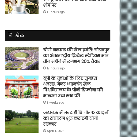
शीर्ष पर
13 hours ago
खेल
योगी सरकार की खेल क्रांति: गोरखपुर
का अंतरराष्ट्रीय क्रिकेट स्टेडियम मात्र
तीन महीने में लगभग 20% तैयार
13 hours ago
यूपी के युवाओं के लिए सुनहरा
अवसर, मेजर ध्यानचंद खेल
विश्वविद्यालय के पीजी डिप्लोमा की
मान्यता उच्च स्तर की
3 weeks ago
लखनऊ में जल्द ही 16 गोल्फ कार्ट्स
का संचालन शुरू कराएगी योगी
सरकार
April 1, 2025