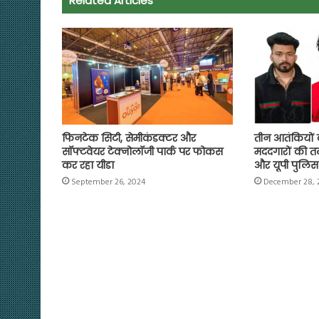
Related Articles
o
p
r
a
n
k
p
m
k
फिनटेक सिटी, सेमीकंडक्टर और
तीन आतंकियों क
सॉफ्टवेयर टेक्नोलॉजी पार्क पर फोकस
मददगारों की तल
कर रहा यीडा
और यूपी पुलिस
September 26, 2024
December 28, 