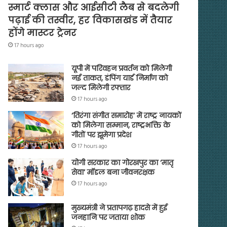
स्मार्ट क्लास और आईसीटी लैब से बदलेगी
पढ़ाई की तस्वीर, हर विकासखंड में तैयार
होंगे मास्टर ट्रेनर
17 hours ago
यूपी में परिवहन प्रवर्तन को मिलेगी
नई ताकत, डंपिंग यार्ड निर्माण को
जल्द मिलेगी रफ्तार
17 hours ago
‘तिरंगा संगीत समारोह’ में राष्ट्र नायकों
को मिलेगा सम्मान, राष्ट्रभक्ति के
गीतों पर झूमेगा प्रदेश
17 hours ago
योगी सरकार का गोरखपुर का ‘मातृ
सेवा’ मॉडल बना जीवनरक्षक
17 hours ago
मुख्यमंत्री ने प्रतापगढ़ हादसे में हुई
जनहानि पर जताया शोक