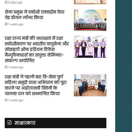
6 days ago
सेना प्रमुख ने स्वदेशी एक्सट्रीम वेदर
ग्रेड डीजल लॉन्च किया
1 week ago
रक्षा राज्य मंत्री की अध्यक्षता में रक्षा
स्वदेशीकरण पर भारतीय वायुसेना और
सोसाइटी ऑफ इंडियन डिफेंस
मैन्युफैक्चरर्स का संयुक्त सेमिनार-
संकल्प आयोजित
1 week ago
रक्षा मंत्री ने पहली बार त्रि-सेवा पूर्ण
महिला समुद्री यात्रा अभियान को पूरा
करने पर आईएएसवी त्रिवेनी के
चालक दल को सम्मानित किया
1 week ago
साक्षात्कार