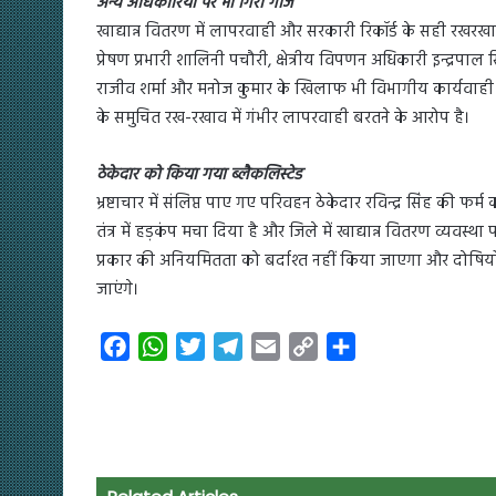
अन्य अधिकारियों पर भी गिरी गाज
खाद्यान्न वितरण में लापरवाही और सरकारी रिकॉर्ड के सही रखरखा
प्रेषण प्रभारी शालिनी पचौरी, क्षेत्रीय विपणन अधिकारी इन्द्रपा
राजीव शर्मा और मनोज कुमार के खिलाफ भी विभागीय कार्यवाही श
के समुचित रख-रखाव में गंभीर लापरवाही बरतने के आरोप है।
ठेकेदार को किया गया ब्लैकलिस्टेड
भ्रष्टाचार में संलिप्त पाए गए परिवहन ठेकेदार रविन्द्र सिंह की फर
तंत्र में हड़कंप मचा दिया है और जिले में खाद्यान्न वितरण व्यवस्
प्रकार की अनियमितता को बर्दाश्त नहीं किया जाएगा और दोष
जाएंगे।
F
W
T
T
E
C
S
a
h
w
e
m
o
h
c
a
i
l
a
p
a
e
t
t
e
i
y
r
b
s
t
g
l
L
e
o
A
e
r
i