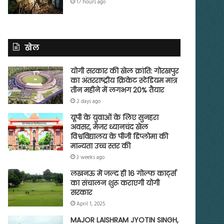
17 hours ago
खेल
योगी सरकार की खेल क्रांति: गोरखपुर
का अंतरराष्ट्रीय क्रिकेट स्टेडियम मात्र
तीन महीने में लगभग 20% तैयार
2 days ago
यूपी के युवाओं के लिए सुनहरा
अवसर, मेजर ध्यानचंद खेल
विश्वविद्यालय के पीजी डिप्लोमा की
मान्यता उच्च स्तर की
3 weeks ago
लखनऊ में जल्द ही 16 गोल्फ कार्ट्स
का संचालन शुरू कराएगी योगी
सरकार
April 1, 2025
MAJOR LAISHRAM JYOTIN SINGH,