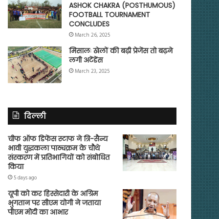
ASHOK CHAKRA (POSTHUMOUS)
FOOTBALL TOURNAMENT
CONCLUDES
March 26, 2025
मिसालः खेलों की बढ़ी प्रेजेंस तो बढ़ने
लगी अटेंडेंस
March 23, 2025
दिल्ली
चीफ ऑफ डिफेंस स्टाफ ने त्रि-सैन्य
भावी युद्धकला पाठ्यक्रम के चौथे
संस्करण में प्रतिभागियों को संबोधित
किया
5 days ago
यूपी को कर हिस्सेदारी के अग्रिम
भुगतान पर सीएम योगी ने जताया
पीएम मोदी का आभार