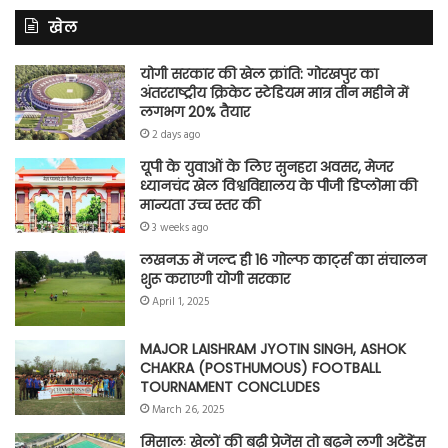
खेल
योगी सरकार की खेल क्रांति: गोरखपुर का
अंतरराष्ट्रीय क्रिकेट स्टेडियम मात्र तीन महीने में
लगभग 20% तैयार
2 days ago
यूपी के युवाओं के लिए सुनहरा अवसर, मेजर
ध्यानचंद खेल विश्वविद्यालय के पीजी डिप्लोमा की
मान्यता उच्च स्तर की
3 weeks ago
लखनऊ में जल्द ही 16 गोल्फ कार्ट्स का संचालन
शुरू कराएगी योगी सरकार
April 1, 2025
MAJOR LAISHRAM JYOTIN SINGH, ASHOK
CHAKRA (POSTHUMOUS) FOOTBALL
TOURNAMENT CONCLUDES
March 26, 2025
मिसालः खेलों की बढ़ी प्रेजेंस तो बढ़ने लगी अटेंडेंस