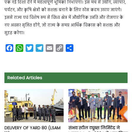
एक नई दिशा देने में महत्वपूर्ण भूमिका निभाएगा। इस मंच से उद्योग, व्यापार,
पर्यटन, और कृषि क्षेत्रों को सशक्त बनाने के लिए ठोस कदम उठाए जाएंगे।
इससे राज्य एवं विशेष रूप से विंध्य क्षेत्र में औद्योगिक उन्नति और रोजगार के
नए अवसर सृजित होंगे, जो राज्य के समग्र आर्थिक विकास को सशक्त और
सुदृढ़ करेगा।
F
W
T
T
E
C
S
a
h
w
e
m
o
h
c
a
i
l
a
p
a
e
t
t
e
i
y
r
Related Articles
b
s
t
g
l
L
e
o
A
e
r
i
o
p
r
a
n
k
p
m
k
DELIVERY OF YARD 80 (LSAM
संभव स्टील ट्यूब्स लिमिटेड ने