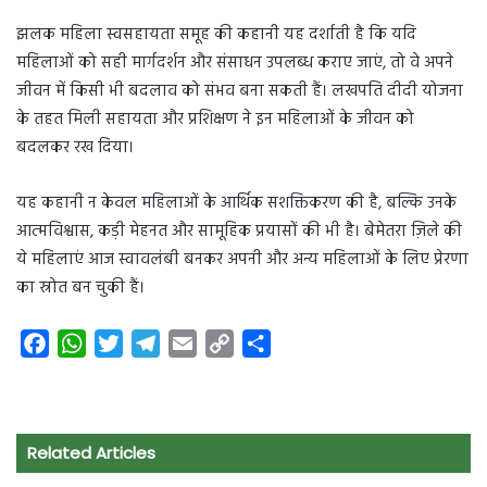
झलक महिला स्वसहायता समूह की कहानी यह दर्शाती है कि यदि
महिलाओं को सही मार्गदर्शन और संसाधन उपलब्ध कराए जाएं, तो वे अपने
जीवन में किसी भी बदलाव को संभव बना सकती हैं। लखपति दीदी योजना
के तहत मिली सहायता और प्रशिक्षण ने इन महिलाओं के जीवन को
बदलकर रख दिया।
यह कहानी न केवल महिलाओं के आर्थिक सशक्तिकरण की है, बल्कि उनके
आत्मविश्वास, कड़ी मेहनत और सामूहिक प्रयासों की भी है। बेमेतरा ज़िले की
ये महिलाएं आज स्वावलंबी बनकर अपनी और अन्य महिलाओं के लिए प्रेरणा
का स्रोत बन चुकी हैं।
F
W
T
T
E
C
S
a
h
w
e
m
o
h
c
a
i
l
a
p
a
e
t
t
e
i
y
r
Related Articles
b
s
t
g
l
L
e
o
A
e
r
i