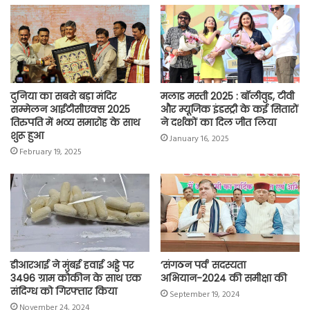
o
p
r
a
n
k
p
m
k
दुनिया का सबसे बड़ा मंदिर
मलाड मस्ती 2025 : बॉलीवुड, टीवी
सम्मेलन आईटीसीएक्स 2025
और म्यूजिक इंडस्ट्री के कई सितारों
तिरुपति में भव्य समारोह के साथ
ने दर्शकों का दिल जीत लिया
शुरू हुआ
January 16, 2025
February 19, 2025
डीआरआई ने मुंबई हवाई अड्डे पर
‘संगठन पर्व’ सदस्यता
3496 ग्राम कोकीन के साथ एक
अभियान-2024 की समीक्षा की
संदिग्ध को गिरफ्तार किया
September 19, 2024
November 24, 2024