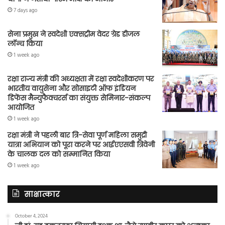
7 days ago
सेना प्रमुख ने स्वदेशी एक्सट्रीम वेदर ग्रेड डीजल
लॉन्च किया
1 week ago
रक्षा राज्य मंत्री की अध्यक्षता में रक्षा स्वदेशीकरण पर
भारतीय वायुसेना और सोसाइटी ऑफ इंडियन
डिफेंस मैन्युफैक्चरर्स का संयुक्त सेमिनार-संकल्प
आयोजित
1 week ago
रक्षा मंत्री ने पहली बार त्रि-सेवा पूर्ण महिला समुद्री
यात्रा अभियान को पूरा करने पर आईएएसवी त्रिवेनी
के चालक दल को सम्मानित किया
1 week ago
साक्षात्कार
October 4, 2024