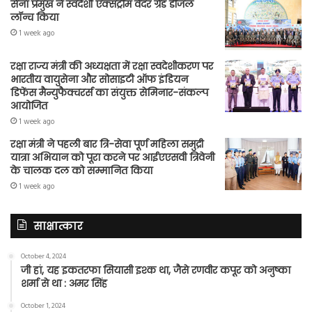
सेना प्रमुख ने स्वदेशी एक्सट्रीम वेदर ग्रेड डीजल
लॉन्च किया
1 week ago
रक्षा राज्य मंत्री की अध्यक्षता में रक्षा स्वदेशीकरण पर
भारतीय वायुसेना और सोसाइटी ऑफ इंडियन
डिफेंस मैन्युफैक्चरर्स का संयुक्त सेमिनार-संकल्प
आयोजित
1 week ago
रक्षा मंत्री ने पहली बार त्रि-सेवा पूर्ण महिला समुद्री
यात्रा अभियान को पूरा करने पर आईएएसवी त्रिवेनी
के चालक दल को सम्मानित किया
1 week ago
साक्षात्कार
October 4, 2024
जी हां, यह इकतरफा सियासी इश्क था, जैसे रणवीर कपूर को अनुष्का
शर्मा से था : अमर सिंह
October 1, 2024