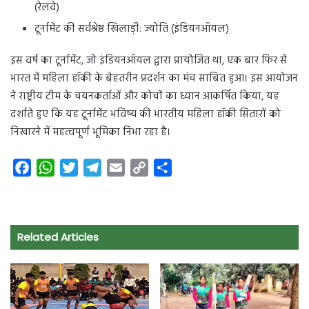
(रेलवे)
टूर्नामेंट की सर्वश्रेष्ठ खिलाड़ी: ज्योति (इंडियनऑयल)
इस वर्ष का टूर्नामेंट, जो इंडियनऑयल द्वारा प्रायोजित था, एक बार फिर से
भारत में महिला हॉकी के बेहतरीन प्रदर्शन का मंच साबित हुआ। इस आयोजन
ने राष्ट्रीय टीम के चयनकर्ताओं और कोचों का ध्यान आकर्षित किया, यह
दर्शाते हुए कि यह टूर्नामेंट भविष्य की भारतीय महिला हॉकी सितारों को
निखारने में महत्वपूर्ण भूमिका निभा रहा है।
F
W
T
T
E
C
S
a
h
w
e
m
o
h
c
a
i
l
a
p
a
e
t
t
e
i
y
r
Related Articles
b
s
t
g
l
L
e
o
A
e
r
i
o
p
r
a
n
k
p
m
k