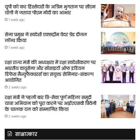
यूपी को कर हिस्सेदारी के अग्रिम भुगतान पर सीएम
योगी ने जताया पीएम मोदी का आभार
1 week ago
सेना प्रमुख ने स्वदेशी एक्सट्रीम वेदर ग्रेड डीजल
लॉन्च किया
1 week ago
रक्षा राज्य मंत्री की अध्यक्षता में रक्षा स्वदेशीकरण पर
भारतीय वायुसेना और सोसाइटी ऑफ इंडियन
डिफेंस मैन्युफैक्चरर्स का संयुक्त सेमिनार-संकल्प
आयोजित
2 weeks ago
रक्षा मंत्री ने पहली बार त्रि-सेवा पूर्ण महिला समुद्री
यात्रा अभियान को पूरा करने पर आईएएसवी त्रिवेनी
के चालक दल को सम्मानित किया
2 weeks ago
साक्षात्कार