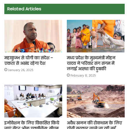
e
t
t
e
i
y
r
Related Articles
b
s
t
g
l
L
e
o
A
e
r
i
o
p
r
a
n
k
p
m
k
महाकुम्भ से योगी का संदेश –
मध्य प्रदेश के मुख्यमंत्री मोहन
एकता से अखंड रहेगा देश
यादव ने परिवार संग संगम में
लगाई आस्था की डुबकी
January 26, 2025
February 8, 2025
इनोवेशन के लिए विकसित किये
अवैध खनन की रोकथाम के लिए
जाएं सेंटर ऑफ एक्सीलेंस: सीएम
योगी सरकार लाने जा रही नई