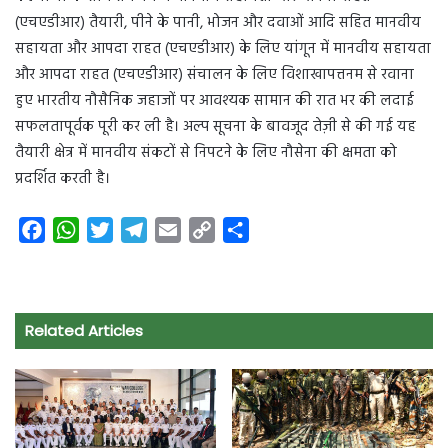
(एचएडीआर) तैयारी, पीने के पानी, भोजन और दवाओं आदि सहित मानवीय
सहायता और आपदा राहत (एचएडीआर) के लिए यांगून में मानवीय सहायता
और आपदा राहत (एचएडीआर) संचालन के लिए विशाखापत्तनम से रवाना
हुए भारतीय नौसैनिक जहाजों पर आवश्यक सामान की रात भर की लदाई
सफलतापूर्वक पूरी कर ली है। अल्प सूचना के बावजूद तेज़ी से की गई यह
तैयारी क्षेत्र में मानवीय संकटों से निपटने के लिए नौसेना की क्षमता को
प्रदर्शित करती है।
F
W
T
T
E
C
S
a
h
w
e
m
o
h
c
a
i
l
a
p
a
e
t
t
e
i
y
r
Related Articles
b
s
t
g
l
L
e
o
A
e
r
i
o
p
r
a
n
k
p
m
k