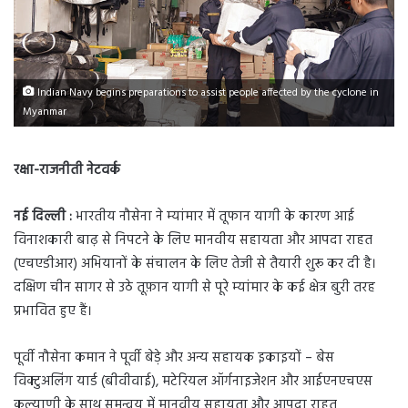
Indian Navy begins preparations to assist people affected by the cyclone in
Myanmar
रक्षा-राजनीती नेटवर्क
नई दिल्ली :
भारतीय नौसेना ने म्यांमार में तूफान यागी के कारण आई
विनाशकारी बाढ़ से निपटने के लिए मानवीय सहायता और आपदा राहत
(एचएडीआर) अभियानों के संचालन के लिए तेजी से तैयारी शुरू कर दी है।
दक्षिण चीन सागर से उठे तूफ़ान यागी से पूरे म्यांमार के कई क्षेत्र बुरी तरह
प्रभावित हुए हैं।
पूर्वी नौसेना कमान ने पूर्वी बेड़े और अन्य सहायक इकाइयों – बेस
विक्टुअलिंग यार्ड (बीवीवाई), मटेरियल ऑर्गनाइजेशन और आईएनएचएस
कल्याणी के साथ समन्वय में मानवीय सहायता और आपदा राहत