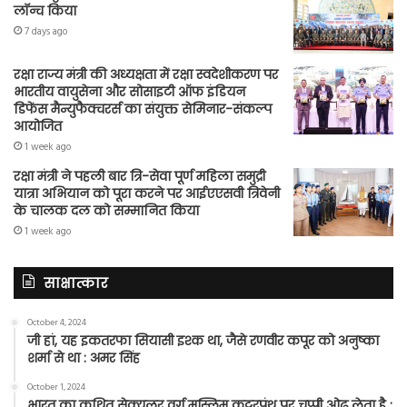
लॉन्च किया
7 days ago
रक्षा राज्य मंत्री की अध्यक्षता में रक्षा स्वदेशीकरण पर
भारतीय वायुसेना और सोसाइटी ऑफ इंडियन
डिफेंस मैन्युफैक्चरर्स का संयुक्त सेमिनार-संकल्प
आयोजित
1 week ago
रक्षा मंत्री ने पहली बार त्रि-सेवा पूर्ण महिला समुद्री
यात्रा अभियान को पूरा करने पर आईएएसवी त्रिवेनी
के चालक दल को सम्मानित किया
1 week ago
साक्षात्कार
October 4, 2024
जी हां, यह इकतरफा सियासी इश्क था, जैसे रणवीर कपूर को अनुष्का
शर्मा से था : अमर सिंह
October 1, 2024
भारत का कथित सेक्युलर वर्ग मुस्लिम कट्टरपंथ पर चुप्पी ओढ़ लेता है :