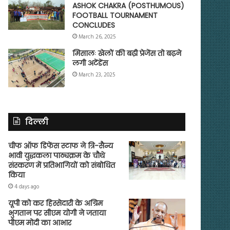
ASHOK CHAKRA (POSTHUMOUS)
FOOTBALL TOURNAMENT
CONCLUDES
March 26, 2025
मिसालः खेलों की बढ़ी प्रेजेंस तो बढ़ने
लगी अटेंडेंस
March 23, 2025
दिल्ली
चीफ ऑफ डिफेंस स्टाफ ने त्रि-सैन्य
भावी युद्धकला पाठ्यक्रम के चौथे
संस्करण में प्रतिभागियों को संबोधित
किया
4 days ago
यूपी को कर हिस्सेदारी के अग्रिम
भुगतान पर सीएम योगी ने जताया
पीएम मोदी का आभार