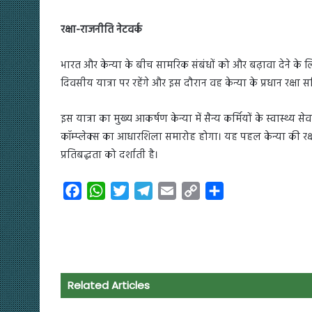
रक्षा-राजनीति नेटवर्क
भारत और केन्या के बीच सामरिक संबंधों को और बढ़ावा देने के ल
दिवसीय यात्रा पर रहेंगे और इस दौरान वह केन्या के प्रधान रक्षा सच
इस यात्रा का मुख्य आकर्षण केन्या में सैन्य कर्मियों के स्वास्थ्य
कॉम्प्लेक्स का आधारशिला समारोह होगा। यह पहल केन्या की रक्
प्रतिबद्धता को दर्शाती है।
F
W
T
T
E
C
S
a
h
w
e
m
o
h
c
a
i
l
a
p
a
e
t
t
e
i
y
r
b
s
t
g
l
L
e
o
A
e
r
i
Related Articles
o
p
r
a
n