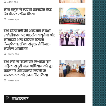
5 days ago
सेना प्रमुख ने स्वदेशी एक्सट्रीम वेदर
ग्रेड डीजल लॉन्च किया
1 week ago
रक्षा राज्य मंत्री की अध्यक्षता में रक्षा
स्वदेशीकरण पर भारतीय वायुसेना और
सोसाइटी ऑफ इंडियन डिफेंस
मैन्युफैक्चरर्स का संयुक्त सेमिनार-
संकल्प आयोजित
1 week ago
रक्षा मंत्री ने पहली बार त्रि-सेवा पूर्ण
महिला समुद्री यात्रा अभियान को पूरा
करने पर आईएएसवी त्रिवेनी के
चालक दल को सम्मानित किया
1 week ago
साक्षात्कार