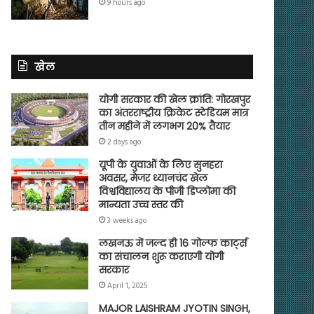
9 hours ago
खेल
योगी सरकार की खेल क्रांति: गोरखपुर
का अंतरराष्ट्रीय क्रिकेट स्टेडियम मात्र
तीन महीने में लगभग 20% तैयार
2 days ago
यूपी के युवाओं के लिए सुनहरा
अवसर, मेजर ध्यानचंद खेल
विश्वविद्यालय के पीजी डिप्लोमा की
मान्यता उच्च स्तर की
3 weeks ago
लखनऊ में जल्द ही 16 गोल्फ कार्ट्स
का संचालन शुरू कराएगी योगी
सरकार
April 1, 2025
MAJOR LAISHRAM JYOTIN SINGH,