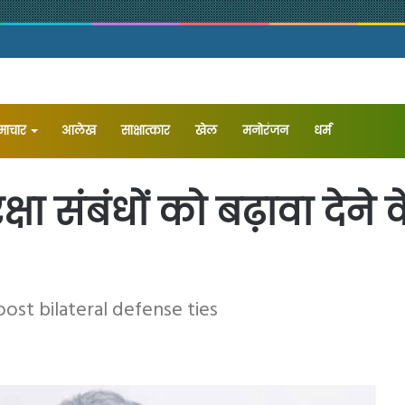
समाचार
आलेख
⁠साक्षात्कार
खेल
मनोरंजन
धर्म
रक्षा संबंधों को बढ़ावा देन
ost bilateral defense ties