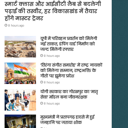
स्मार्ट क्लास और आईसीटी लैब से बदलेगी
पढ़ाई की तस्वीर, हर विकासखंड में तैयार
होंगे मास्टर ट्रेनर
8 hours ago
यूपी में परिवहन प्रवर्तन को मिलेगी
नई ताकत, डंपिंग यार्ड निर्माण को
जल्द मिलेगी रफ्तार
8 hours ago
‘तिरंगा संगीत समारोह’ में राष्ट्र नायकों
को मिलेगा सम्मान, राष्ट्रभक्ति के
गीतों पर झूमेगा प्रदेश
8 hours ago
योगी सरकार का गोरखपुर का ‘मातृ
सेवा’ मॉडल बना जीवनरक्षक
8 hours ago
मुख्यमंत्री ने प्रतापगढ़ हादसे में हुई
जनहानि पर जताया शोक