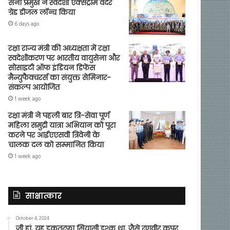
सेना प्रमुख ने स्वदेशी एक्सट्रीम वेदर
ग्रेड डीजल लॉन्च किया
6 days ago
रक्षा राज्य मंत्री की अध्यक्षता में रक्षा
स्वदेशीकरण पर भारतीय वायुसेना और
सोसाइटी ऑफ इंडियन डिफेंस
मैन्युफैक्चरर्स का संयुक्त सेमिनार-
संकल्प आयोजित
1 week ago
रक्षा मंत्री ने पहली बार त्रि-सेवा पूर्ण
महिला समुद्री यात्रा अभियान को पूरा
करने पर आईएएसवी त्रिवेनी के
चालक दल को सम्मानित किया
1 week ago
साक्षात्कार
October 4, 2024
जी हां, यह इकतरफा सियासी इश्क था, जैसे रणवीर कपूर