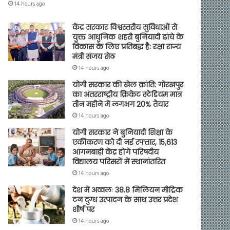
14 hours ago
केंद्र सरकार विश्वस्तरीय सुविधाओं से
युक्त आधुनिक शहरी बुनियादी ढांचे के
विकास के लिए प्रतिबद्ध है: रक्षा राज्य
मंत्री संजय सेठ
14 hours ago
योगी सरकार की खेल क्रांति: गोरखपुर
का अंतरराष्ट्रीय क्रिकेट स्टेडियम मात्र
तीन महीने में लगभग 20% तैयार
14 hours ago
योगी सरकार ने बुनियादी शिक्षा के
एकीकरण को दी नई रफ्तार, 15,613
आंगनबाड़ी केंद्र होंगे परिषदीय
विद्यालय परिसरों में स्थानांतरित
14 hours ago
देश में अव्वलः 38.8 मिलियन मीट्रिक
टन दुग्ध उत्पादन के साथ उत्तर प्रदेश
शीर्ष पर
14 hours ago