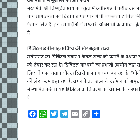
दस महीनों में सुशासन की ओर कदम
मुख्यमंत्री श्री विष्णुदेव साय के नेतृत्व में छत्तीसगढ़ ने करीब 
साथ आम जनता का विश्वास वापस पाने में भी सफलता हासिल की है।
फैसले लिए हैं। इन दस महीनों में सरकारी योजनाओं के प्रभावी क
है।
डिजिटल छत्तीसगढ़: भविष्य की ओर बढ़ता राज्य
छत्तीसगढ़ का डिजिटल सफर न केवल राज्य को प्रगति के पथ पर ले
को तैयार कर रहा है। डिजिटल माध्यमों का प्रभावी उपयोग जहां सर
लिए भी एक आसान और त्वरित सेवा का माध्यम बन रहा है। ’’मोदी क
की ओर कदम बढ़ा रहा है, वह न केवल राज्य के वर्तमान को समृद्ध
में स्थापित करेगा। यह डिजिटल क्रांति प्रदेश के विकास की कह
है।
F
W
T
T
E
C
S
a
h
w
e
m
o
h
c
a
i
l
a
p
a
e
t
t
e
i
y
r