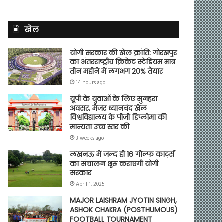
खेल
योगी सरकार की खेल क्रांति: गोरखपुर
का अंतरराष्ट्रीय क्रिकेट स्टेडियम मात्र
तीन महीने में लगभग 20% तैयार
14 hours ago
यूपी के युवाओं के लिए सुनहरा
अवसर, मेजर ध्यानचंद खेल
विश्वविद्यालय के पीजी डिप्लोमा की
मान्यता उच्च स्तर की
3 weeks ago
लखनऊ में जल्द ही 16 गोल्फ कार्ट्स
का संचालन शुरू कराएगी योगी
सरकार
April 1, 2025
MAJOR LAISHRAM JYOTIN SINGH,
ASHOK CHAKRA (POSTHUMOUS)
FOOTBALL TOURNAMENT