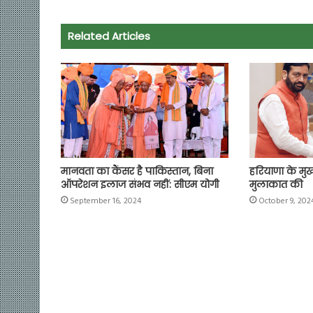
b
s
t
g
l
L
e
o
A
e
r
i
Related Articles
o
p
r
a
n
k
p
m
k
मानवता का कैंसर है पाकिस्तान, बिना
हरियाणा के मुख्यम
ऑपरेशन इलाज संभव नहीं: सीएम योगी
मुलाकात की
September 16, 2024
October 9, 202