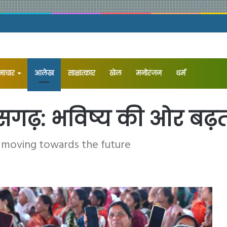
समाचार
आलेख
⁠साक्षात्कार
खेल
मनोरंजन
धर्म
ीसगढ़: भविष्य की ओर बढ़त
te moving towards the future