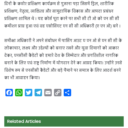
दिनों के कठोर प्रशिक्षण कार्यक्रम से गुजरना पड़ा जिसमें ड्रिल, शारीरिक
प्रशिक्षण, नेतृत्व, व्यक्तित्व और सामुदायिक विकास और आपदा प्रबंधन
प्रशिक्षण शामिल थे । यह कोर्स पूरा करने पर सभी सी टी ओ को एन सी सी
कमीशन प्राप्त हुआ एवं वह एसोसिएट एन सी सी अधिकारी (ए एन ओ) बने ।
समीक्षा अधिकारी ने अपने संबोधन में पासिंग आउट ए एन ओ से एन सी सी के
लोकाचार, लक्ष्य और उ‌द्देश्यों को बनाए रखने और युवा दिमागों को आकार
देकर, एनसीसी कैडेटों को हमारे देश के जिम्मेदार और प्रगतिशील नागरिक
बनाने के लिए एवं राष्ट्र निर्माण में योगदान देने का आग्रह किया। उन्होंने उनसे
विशेष रूप से एनसीसी कैडेटों और बड़े पैमाने पर समाज के लिए आदर्श बनने
का भी आवाहन किया।
F
W
T
T
E
C
S
a
h
w
e
m
o
h
c
a
i
l
a
p
a
e
t
t
e
i
y
r
Related Articles
b
s
t
g
l
L
e