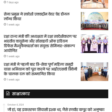
7 days ago
सेना प्रमुख ने स्वदेशी एक्सट्रीम वेदर ग्रेड डीजल
लॉन्च किया
1 week ago
रक्षा राज्य मंत्री की अध्यक्षता में रक्षा स्वदेशीकरण पर
भारतीय वायुसेना और सोसाइटी ऑफ इंडियन
डिफेंस मैन्युफैक्चरर्स का संयुक्त सेमिनार-संकल्प
आयोजित
1 week ago
रक्षा मंत्री ने पहली बार त्रि-सेवा पूर्ण महिला समुद्री
यात्रा अभियान को पूरा करने पर आईएएसवी त्रिवेनी
के चालक दल को सम्मानित किया
1 week ago
साक्षात्कार
October 4, 2024
जी हां, यह इकतरफा सियासी इश्क था, जैसे रणवीर कपूर को अनुष्का