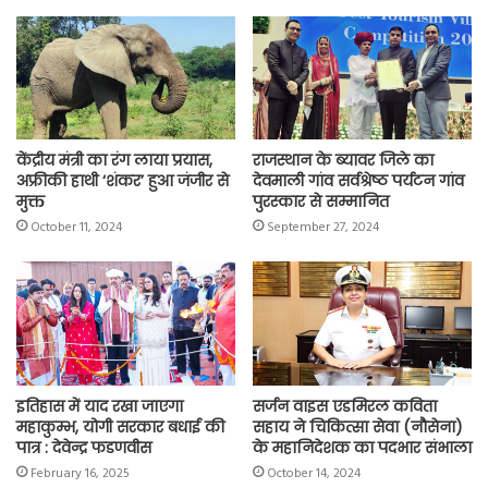
o
A
e
r
i
o
p
r
a
n
k
p
m
k
केंद्रीय मंत्री का रंग लाया प्रयास,
राजस्थान के ब्यावर जिले का
अफ्रीकी हाथी ‘शंकर’ हुआ जंजीर से
देवमाली गांव सर्वश्रेष्ठ पर्यटन गांव
मुक्त
पुरस्कार से सम्मानित
October 11, 2024
September 27, 2024
इतिहास में याद रखा जाएगा
सर्जन वाइस एडमिरल कविता
महाकुम्भ, योगी सरकार बधाई की
सहाय ने चिकित्सा सेवा (नौसेना)
पात्र : देवेन्द्र फडणवीस
के महानिदेशक का पदभार संभाला
February 16, 2025
October 14, 2024