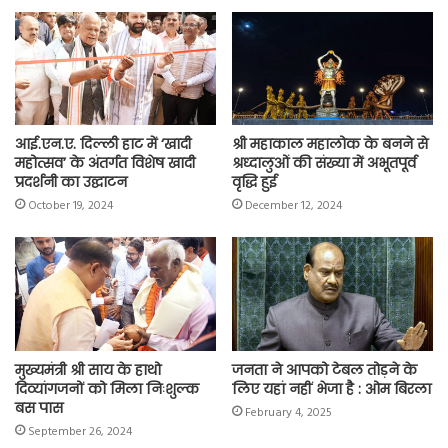
o
A
e
r
i
o
p
r
a
n
k
p
m
k
आई.एन.ए. दिल्ली हाट में ‘खादी
श्री महाकाल महालोक के बनने से
महोत्सव’ के अंतर्गत विशेष खादी
श्रध्दालुओं की संख्या में अभूतपूर्व
प्रदर्शनी का उद्घाटन
वृद्धि हुई
October 19, 2024
December 12, 2024
मुख्यमंत्री श्री साय के हाथो
जनता ने आपको टेबल तोड़ने के
दिव्यांगजनों को मिला निःशुल्क
लिए यहां नहीं भेजा है : ओम बिरला
बस पास
February 4, 2025
September 26, 2024