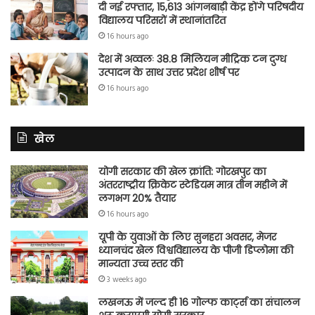
दी नई रफ्तार, 15,613 आंगनबाड़ी केंद्र होंगे परिषदीय
विद्यालय परिसरों में स्थानांतरित
16 hours ago
देश में अव्वलः 38.8 मिलियन मीट्रिक टन दुग्ध
उत्पादन के साथ उत्तर प्रदेश शीर्ष पर
16 hours ago
खेल
योगी सरकार की खेल क्रांति: गोरखपुर का
अंतरराष्ट्रीय क्रिकेट स्टेडियम मात्र तीन महीने में
लगभग 20% तैयार
16 hours ago
यूपी के युवाओं के लिए सुनहरा अवसर, मेजर
ध्यानचंद खेल विश्वविद्यालय के पीजी डिप्लोमा की
मान्यता उच्च स्तर की
3 weeks ago
लखनऊ में जल्द ही 16 गोल्फ कार्ट्स का संचालन