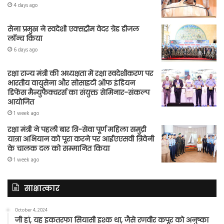
4 days ago
सेना प्रमुख ने स्वदेशी एक्सट्रीम वेदर ग्रेड डीजल
लॉन्च किया
6 days ago
रक्षा राज्य मंत्री की अध्यक्षता में रक्षा स्वदेशीकरण पर
भारतीय वायुसेना और सोसाइटी ऑफ इंडियन
डिफेंस मैन्युफैक्चरर्स का संयुक्त सेमिनार-संकल्प
आयोजित
1 week ago
रक्षा मंत्री ने पहली बार त्रि-सेवा पूर्ण महिला समुद्री
यात्रा अभियान को पूरा करने पर आईएएसवी त्रिवेनी
के चालक दल को सम्मानित किया
1 week ago
साक्षात्कार
October 4, 2024
जी हां, यह इकतरफा सियासी इश्क था, जैसे रणवीर कपूर को अनुष्का