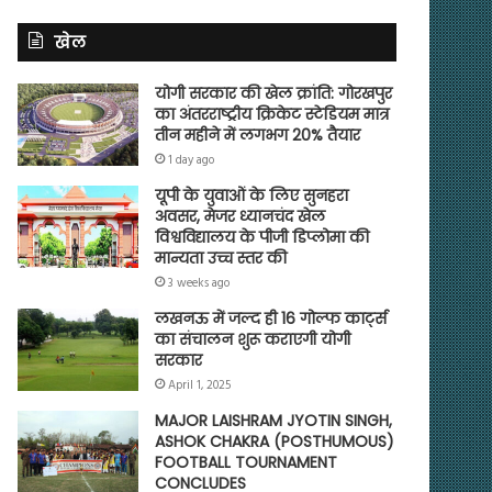
खेल
योगी सरकार की खेल क्रांति: गोरखपुर
का अंतरराष्ट्रीय क्रिकेट स्टेडियम मात्र
तीन महीने में लगभग 20% तैयार
1 day ago
यूपी के युवाओं के लिए सुनहरा
अवसर, मेजर ध्यानचंद खेल
विश्वविद्यालय के पीजी डिप्लोमा की
मान्यता उच्च स्तर की
3 weeks ago
लखनऊ में जल्द ही 16 गोल्फ कार्ट्स
का संचालन शुरू कराएगी योगी
सरकार
April 1, 2025
MAJOR LAISHRAM JYOTIN SINGH,
ASHOK CHAKRA (POSTHUMOUS)
FOOTBALL TOURNAMENT
CONCLUDES