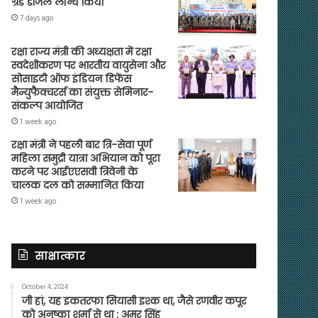
ग्रेड डीजल लॉन्च किया
7 days ago
रक्षा राज्य मंत्री की अध्यक्षता में रक्षा
स्वदेशीकरण पर भारतीय वायुसेना और
सोसाइटी ऑफ इंडियन डिफेंस
मैन्युफैक्चरर्स का संयुक्त सेमिनार-
संकल्प आयोजित
1 week ago
रक्षा मंत्री ने पहली बार त्रि-सेवा पूर्ण
महिला समुद्री यात्रा अभियान को पूरा
करने पर आईएएसवी त्रिवेनी के
चालक दल को सम्मानित किया
1 week ago
साक्षात्कार
October 4, 2024
जी हां, यह इकतरफा सियासी इश्क था, जैसे रणवीर कपूर
को अनुष्का शर्मा से था : अमर सिंह