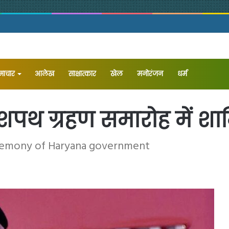
समाचार
आलेख
⁠साक्षात्कार
खेल
मनोरंजन
धर्म
शपथ ग्रहण समारोह में शा
eremony of Haryana government