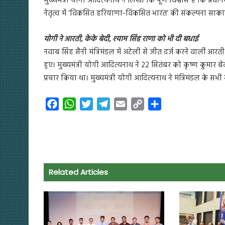
मुख्यमंत्री योगी आदित्यनाथ ने लिखा कि पूर्ण विश्वास है कि प्रधान
नेतृत्व में ‘विकसित हरियाणा-विकसित भारत’ की संकल्पना साका
योगी ने आरती, केके बेदी, श्याम सिंह राणा को भी दी बधाई
नवाब सिंह सैनी मंत्रिमंडल में अटेली से जीत दर्ज करने वालीं आरत
हुए। मुख्यमंत्री योगी आदित्यनाथ ने 22 सितंबर को कृष्ण कुमार 
प्रचार किया था। मुख्यमंत्री योगी आदित्यनाथ ने मंत्रिमंडल के सभी
F
W
T
T
E
C
S
a
h
w
e
m
o
h
c
a
i
l
a
p
a
e
t
t
e
i
y
r
b
s
t
g
l
L
e
o
A
e
r
i
Related Articles
o
p
r
a
n
k
p
m
k