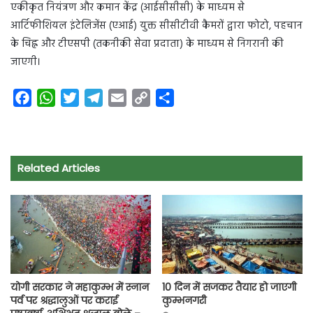
एकीकृत नियंत्रण और कमान केंद्र (आईसीसीसी) के माध्यम से
आर्टिफीशियल इंटेलिजेंस (एआई) युक्त सीसीटीवी कैमरों द्वारा फोटो, पहचान
के चिह्न और टीएसपी (तकनीकी सेवा प्रदाता) के माध्यम से निगरानी की
जाएगी।
F
W
T
T
E
C
S
a
h
w
e
m
o
h
c
a
i
l
a
p
a
e
t
t
e
i
y
r
Related Articles
b
s
t
g
l
L
e
o
A
e
r
i
o
p
r
a
n
k
p
m
k
योगी सरकार ने महाकुम्भ में स्नान
10 दिन में सजकर तैयार हो जाएगी
पर्व पर श्रद्धालुओं पर कराई
कुम्भनगरी