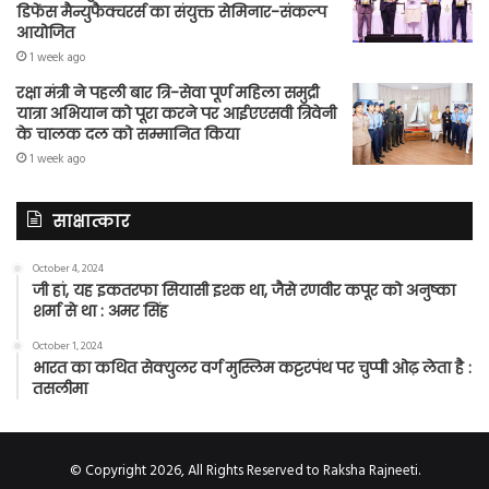
डिफेंस मैन्युफैक्चरर्स का संयुक्त सेमिनार-संकल्प
आयोजित
1 week ago
रक्षा मंत्री ने पहली बार त्रि-सेवा पूर्ण महिला समुद्री
यात्रा अभियान को पूरा करने पर आईएएसवी त्रिवेनी
के चालक दल को सम्मानित किया
1 week ago
साक्षात्कार
October 4, 2024
जी हां, यह इकतरफा सियासी इश्क था, जैसे रणवीर कपूर को अनुष्का
शर्मा से था : अमर सिंह
October 1, 2024
भारत का कथित सेक्युलर वर्ग मुस्लिम कट्टरपंथ पर चुप्पी ओढ़ लेता है :
तसलीमा
© Copyright 2026, All Rights Reserved to Raksha Rajneeti.