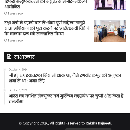
डिफेंस मैन्युफैक्चरर्स का संयुक्त सेमिनार-संकल्प
आयोजित
1 week ago
रक्षा मंत्री ने पहली बार त्रि-सेवा पूर्ण महिला समुद्री
यात्रा अभियान को पूरा करने पर आईएएसवी त्रिवेनी
के चालक दल को सम्मानित किया
1 week ago
साक्षात्कार
October 4, 2024
जी हां, यह इकतरफा सियासी इश्क था, जैसे रणवीर कपूर को अनुष्का
शर्मा से था : अमर सिंह
October 1, 2024
भारत का कथित सेक्युलर वर्ग मुस्लिम कट्टरपंथ पर चुप्पी ओढ़ लेता है :
तसलीमा
© Copyright 2026, All Rights Reserved to Raksha Rajneeti.