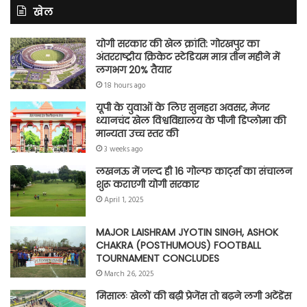
खेल
योगी सरकार की खेल क्रांति: गोरखपुर का
अंतरराष्ट्रीय क्रिकेट स्टेडियम मात्र तीन महीने में
लगभग 20% तैयार
18 hours ago
यूपी के युवाओं के लिए सुनहरा अवसर, मेजर
ध्यानचंद खेल विश्वविद्यालय के पीजी डिप्लोमा की
मान्यता उच्च स्तर की
3 weeks ago
लखनऊ में जल्द ही 16 गोल्फ कार्ट्स का संचालन
शुरू कराएगी योगी सरकार
April 1, 2025
MAJOR LAISHRAM JYOTIN SINGH, ASHOK
CHAKRA (POSTHUMOUS) FOOTBALL
TOURNAMENT CONCLUDES
March 26, 2025
मिसालः खेलों की बढ़ी प्रेजेंस तो बढ़ने लगी अटेंडेंस