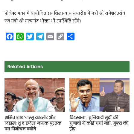
प्रोजेक्ट भवन में आयोजित इस शिलान्यास समारोह में मंत्री श्री रामेश्वर उराँव
एवं मंत्री श्री सत्यानंद भोक्ता भी उपस्थिति रहेंगे।
F
W
T
T
E
C
S
a
h
w
e
m
o
h
c
a
i
l
a
p
a
e
t
t
e
i
y
r
Related Articles
b
s
t
g
l
L
e
o
A
e
r
i
o
p
r
a
n
k
p
m
k
अमित शाह ‘जम्मू कश्मीर और
विडम्बना : बुनियादी मुद्दों की
लद्दाख: थ्रू द एजेस’ नामक पुस्तक
चुनावों में कोई चर्चा नहीं, मुफ्त की
का विमोचन करेंगे
होड़